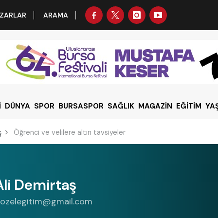
ZARLAR
ARAMA
İ
DÜNYA
SPOR
BURSASPOR
SAĞLIK
MAGAZİN
EĞİTİM
YA
ş
Öğrenci ve velilere altın tavsiyeler
Ali Demirtaş
eozelegitim@gmail.com