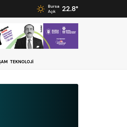
Bursa
22.8°
Açık
ŞAM
TEKNOLOJİ