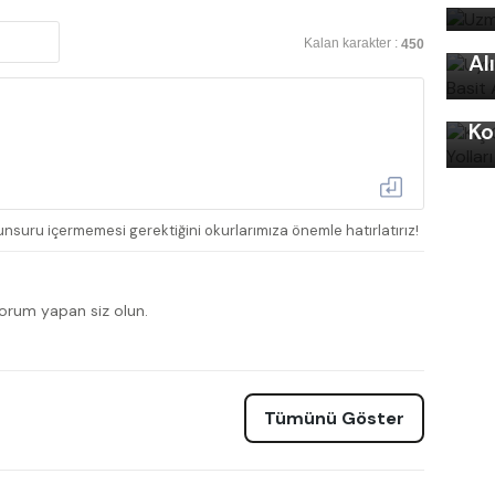
Uy
Ku
Kalan karakter :
450
Al
Kı
Ko
nsuru içermemesi gerektiğini okurlarımıza önemle hatırlatırız!
yorum yapan siz olun.
Tümünü Göster