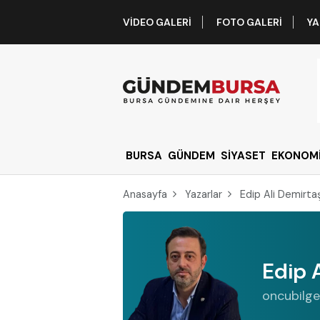
VIDEO GALERI
FOTO GALERI
YA
BURSA
GÜNDEM
SİYASET
EKONOM
Anasayfa
Yazarlar
Edip Ali Demirta
Edip 
oncubilg