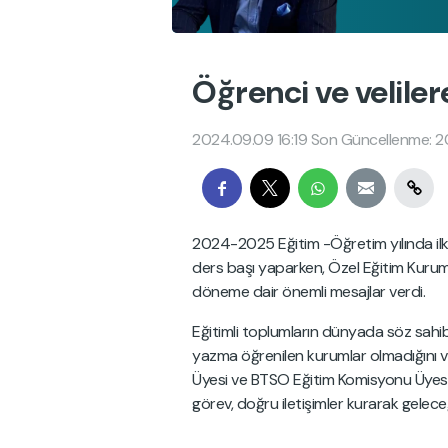
Öğrenci ve velilere
2024.09.09 16:19
Son Güncellenme: 2
2024-2025 Eğitim -Öğretim yılında ilk d
ders başı yaparken, Özel Eğitim Kurumla
döneme dair önemli mesajlar verdi.
Eğitimli toplumların dünyada söz sahibi
yazma öğrenilen kurumlar olmadığını vu
Üyesi ve BTSO Eğitim Komisyonu Üyesi 
görev, doğru iletişimler kurarak gelece