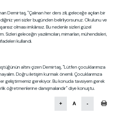
n Demirtaş, "Çalınan her ders zili, geleceğe açılan bir
ediğiniz yeri sizler bugünden belirliyorsunuz. Okulunu ve
arısız olması imkânsız. Bu nedenle sizleri güzel
Sizleri geleceğin yazılımcıları, mimarları, mühendisleri,
adeleri kullandı.
üştüğünün altını çizen Demirtaş, "Lütfen çocuklarımıza
ayalım. Doğru iletişim kurmak önemli. Çocuklarımıza
ler geliştirmemiz gerekiyor. Bu konuda tavsiyem gerek
lik öğretmenlerine danışmalarıdır" diye konuştu.
+
A
-
Uz
bi