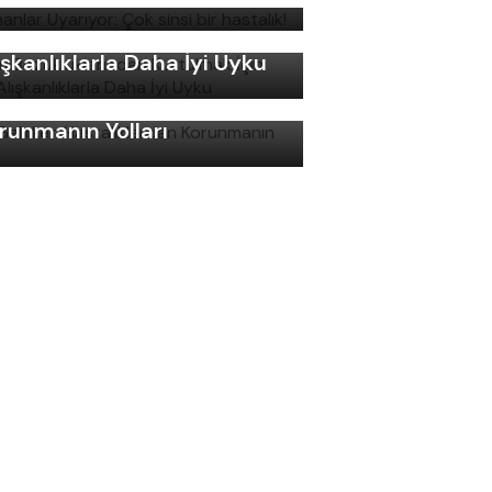
ku Bozukluklarından
rtulmak İçin Basit
ışkanlıklarla Daha İyi Uyku
ş Gelirken Hastalıklardan
runmanın Yolları