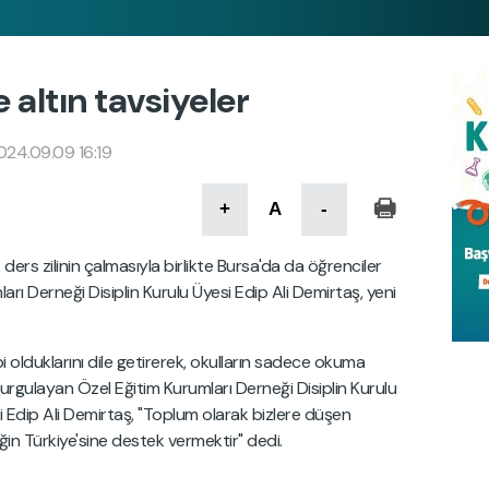
 altın tavsiyeler
024.09.09 16:19
+
A
-
ers zilinin çalmasıyla birlikte Bursa'da da öğrenciler
rı Derneği Disiplin Kurulu Üyesi Edip Ali Demirtaş, yeni
 olduklarını dile getirerek, okulların sadece okuma
rgulayan Özel Eğitim Kurumları Derneği Disiplin Kurulu
Edip Ali Demirtaş, "Toplum olarak bizlere düşen
ğin Türkiye'sine destek vermektir" dedi.