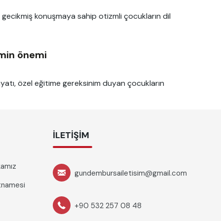
 gecikmiş konuşmaya sahip otizmli çocukların dil
imin önemi
atı, özel eğitime gereksinim duyan çocukların
İLETIŞIM
ikamız
gundembursailetisim@gmail.com
rtnamesi
+90 532 257 08 48