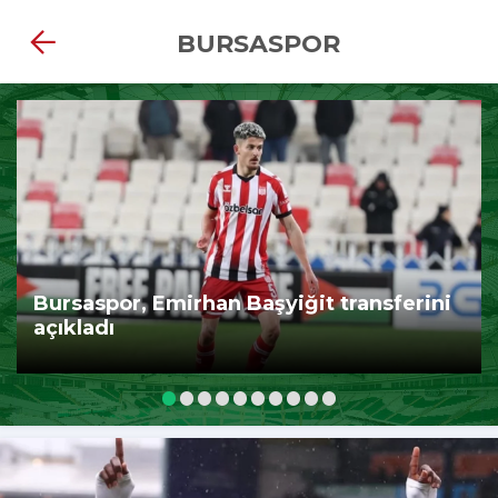
BURSASPOR
Bursaspor, Emirhan Başyiğit transferini
açıkladı