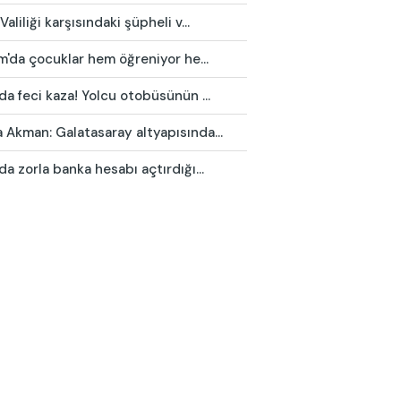
Valiliği karşısındaki şüpheli v...
ım'da çocuklar hem öğreniyor he...
da feci kaza! Yolcu otobüsünün ...
Akman: Galatasaray altyapısında...
da zorla banka hesabı açtırdığı...