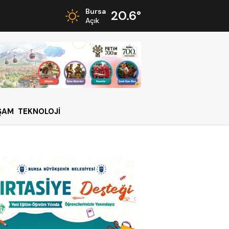
Bursa
20.6°
Açık
ŞAM
TEKNOLOJİ