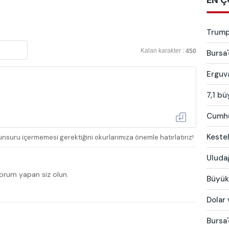
EN Ç
Trump:
Kalan karakter :
450
Bursa'
Erguva
7,1 bü
Cumhur
Kestel
nsuru içermemesi gerektiğini okurlarımıza önemle hatırlatırız!
Uludağ
yorum yapan siz olun.
Büyükş
Dolar 
Bursa'