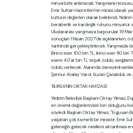
minyatürle anlatacak. Yarışmanın konusu,
Emir Sultan Hazretleri'nin mirası olarak y
kültürel değerleri olarak belirlendi. Yıldırı
beraberlik ve kardeşlik ruhunu minyatür sa
Uluslararası yarışmaya başvurular 19 Ma
sonuçları 1 Nisan 2027'de açıklanırken, ö
tarihinde gerçekleştirilecek. Yarışmada de
Birinci eser 100 bin TL, ikinci eser 80 bi
esere 40'ar bin TL teşvik ödülü, sergile
ödülü verilecek. Alanında deneyimli isimle
Şennur Atalay Varol, Suzan Çataloluk ve 
'BURSA'NIN ORTAK HAFIZASI'
Yıldırım Belediye Başkanı Oktay Yılmaz, Er
en önemli değerlerinden biri olduğunu bel
söyledi. Başkan Oktay Yılmaz, "Erguvan Ba
yaşatan çok kıymetli bir mirastır. Emir S
geleneğin gelecek nesillere aktarılması en ö