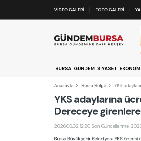
VIDEO GALERI
FOTO GALERI
YA
BURSA
GÜNDEM
SİYASET
EKONOM
Anasayfa
Bursa Bölge
YKS adayları
YKS adaylarına ücre
Dereceye girenlere
2026.06.02 12:20
Son Güncellenme: 2026
Bursa Büyükşehir Belediyesi, YKS öncesi 