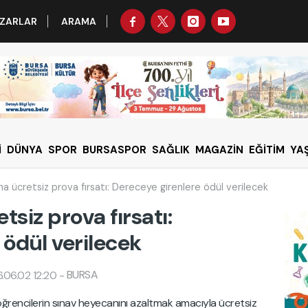
ZARLAR
ARAMA
İ
DÜNYA
SPOR
BURSASPOR
SAĞLIK
MAGAZİN
EĞİTİM
YA
na ücretsiz prova fırsatı: Dereceye girenlere ödül verilecek
tsiz prova fırsatı:
 ödül verilecek
BURSA
.06.02 12:20
-
öğrencilerin sınav heyecanını azaltmak amacıyla ücretsiz