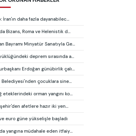
OK OKUNAN HABERLER
 İran'ın daha fazla dayanabilec...
da Bizans, Roma ve Helenistik d...
n Bayramı Minyatür Sanatıyla Ge...
yüklüğündeki deprem sırasında a...
başkanı Erdoğan günübirlik çalı...
 Belediyesi'nden çocuklara sine...
 eteklerindeki orman yangını ko...
ehir'den afetlere hazır iki yen...
ve euro güne yükselişle başladı
da yangına müdahale eden itfaiy...