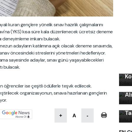
ali kuran gençlere yönelik sınav hazırlık çalışmalarını
avı'na (YKS) kısa süre kala düzenlenecek ücretsiz deneme
ını deneyimleme imkanı bulacak.
ile mezun adayların katılımına açık olacak deneme sınavında,
 sınav öncesindeki streslerini yönetmeleri hedefleniyor.
ama sayesinde adaylar, sınav günü yaşayabilecekleri
tı bulacak.
Kı
Ko
Uy
renciler ise çeşitli ödüllerle teşvik edilecek.
Ku
Kı
ştirilecek organizasyonun, sınava hazırlanan gençlerin
Al
Ku
yor.
Ön
Ta
+
A
-