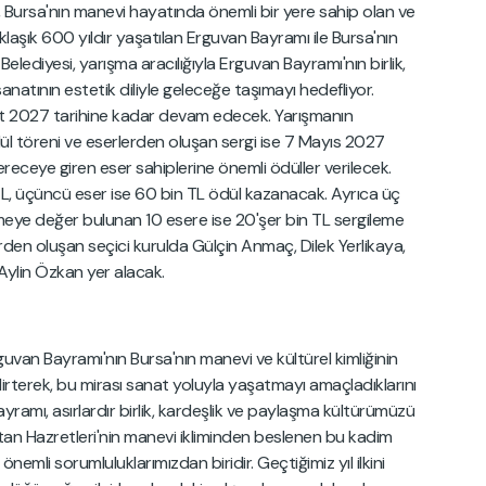
 Bursa'nın manevi hayatında önemli bir yere sahip olan ve
aklaşık 600 yıldır yaşatılan Erguvan Bayramı ile Bursa'nın
m Belediyesi, yarışma aracılığıyla Erguvan Bayramı'nın birlik,
natının estetik diliyle geleceğe taşımayı hedefliyor.
rt 2027 tarihine kadar devam edecek. Yarışmanın
dül töreni ve eserlerden oluşan sergi ise 7 Mayıs 2027
receye giren eser sahiplerine önemli ödüller verilecek.
n TL, üçüncü eser ise 60 bin TL ödül kazanacak. Ayrıca üç
nmeye değer bulunan 10 esere ise 20'şer bin TL sergileme
rden oluşan seçici kurulda Gülçin Anmaç, Dilek Yerlikaya,
Aylin Özkan yer alacak.
guvan Bayramı'nın Bursa'nın manevi ve kültürel kimliğinin
irterek, bu mirası sanat yoluyla yaşatmayı amaçladıklarını
yramı, asırlardır birlik, kardeşlik ve paylaşma kültürümüzü
ultan Hazretleri'nin manevi ikliminden beslenen bu kadim
nemli sorumluluklarımızdan biridir. Geçtiğimiz yıl ilkini