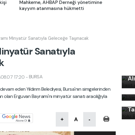
kişi
Mahkeme, AHBAP Derneği yönetimine
kayyım atanmasına hükmetti
ramı Minyatür Sanatıyla Geleceğe Taşınacak
inyatür Sanatıyla
k
Uy
Ku
BURSA
.08.07 17:20
-
Al
Uz
Kı
na devam eden Yıldırım Belediyesi, Bursa'nın simgelerinden
bi
Ku
an olan Erguvan Bayramı'nı minyatür sanatı aracılığıyla
Ön
Ta
+
A
-