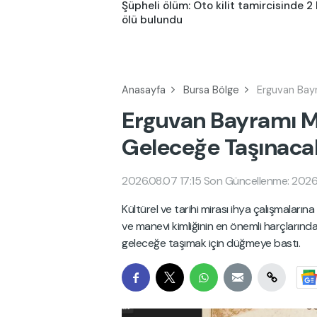
Şüpheli ölüm: Oto kilit tamircisinde 2 
ölü bulundu
Anasayfa
Bursa Bölge
Erguvan Bay
Erguvan Bayramı M
Geleceğe Taşınaca
2026.08.07 17:15
Son Güncellenme: 2026
Kültürel ve tarihi mirası ihya çalışmaları
ve manevi kimliğinin en önemli harçlarınd
geleceğe taşımak için düğmeye bastı.