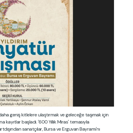
 daha geniş kitlelere ulaştırmak ve geleceğe taşımak için
na kayıtlar başladı. '600 Yıllık Miras' temasıyla
yurtdışından sanatçılar, Bursa ve Erguvan Bayramı'nı