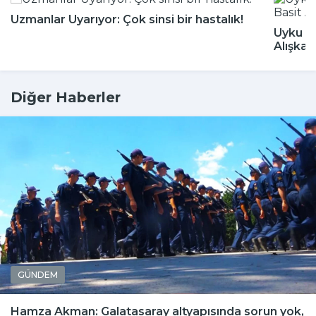
Uzmanlar Uyarıyor: Çok sinsi bir hastalık!
Uyku Bo
Alışkan
Diğer Haberler
GÜNDEM
Hamza Akman: Galatasaray altyapısında sorun yok,