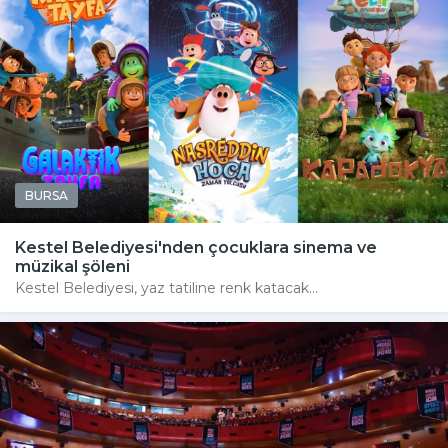
BURSA
Kestel Belediyesi'nden çocuklara sinema ve
müzikal şöleni
Kestel Belediyesi, yaz tatiline renk katacak...