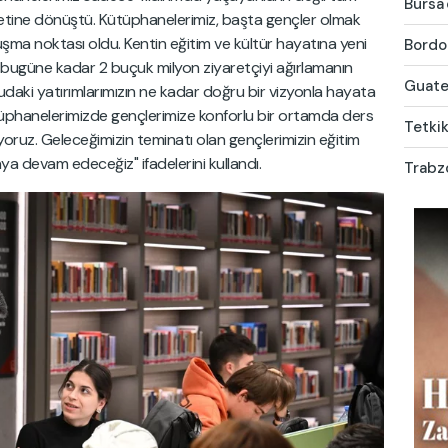
Bursa'
zmetine dönüştü. Kütüphanelerimiz, başta gençler olmak
şma noktası oldu. Kentin eğitim ve kültür hayatına yeni
Bordo-
 bugüne kadar 2 buçuk milyon ziyaretçiyi ağırlamanın
Guatem
udaki yatırımlarımızın ne kadar doğru bir vizyonla hayata
ütüphanelerimizde gençlerimize konforlu bir ortamda ders
Tetkik
ruz. Geleceğimizin teminatı olan gençlerimizin eğitim
 devam edeceğiz" ifadelerini kullandı.
Trabz