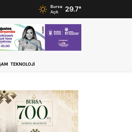
Bursa
29.7°
Açık
ŞAM
TEKNOLOJİ