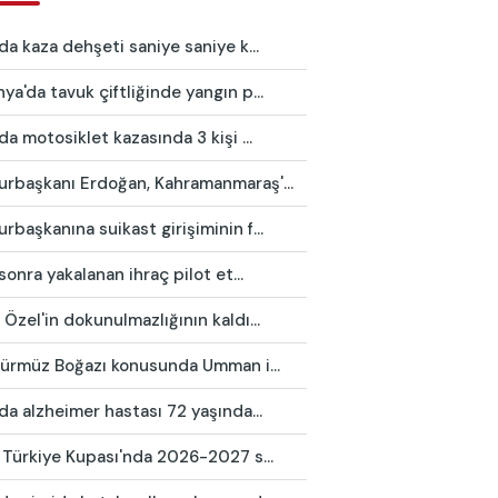
da kaza dehşeti saniye saniye k...
a'da tavuk çiftliğinde yangın p...
da motosiklet kazasında 3 kişi ...
rbaşkanı Erdoğan, Kahramanmaraş'...
başkanına suikast girişiminin f...
 sonra yakalanan ihraç pilot et...
Özel'in dokunulmazlığının kaldı...
 Hürmüz Boğazı konusunda Umman i...
da alzheimer hastası 72 yaşında...
 Türkiye Kupası'nda 2026-2027 s...