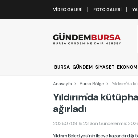
VIDEO GALERI
FOTO GALERI
YA
BURSA
GÜNDEM
SİYASET
EKONOM
Anasayfa
Bursa Bölge
Yıldırım'da k
Yıldırım'da kütüpha
ağırladı
2026.07.09 16:23
Son Güncellenme: 2026
Yıldırım Belediyesi'nin ilçeye kazandırdığ