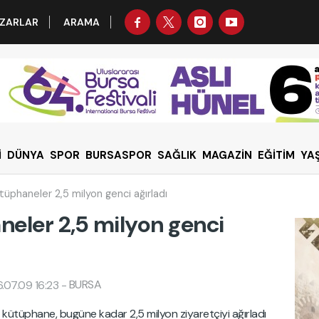
ZARLAR
ARAMA
İ
DÜNYA
SPOR
BURSASPOR
SAĞLIK
MAGAZİN
EĞİTİM
YA
ütüphaneler 2,5 milyon genci ağırladı
neler 2,5 milyon genci
BURSA
.07.09 16:23
-
ı 5 kütüphane, bugüne kadar 2,5 milyon ziyaretçiyi ağırladı