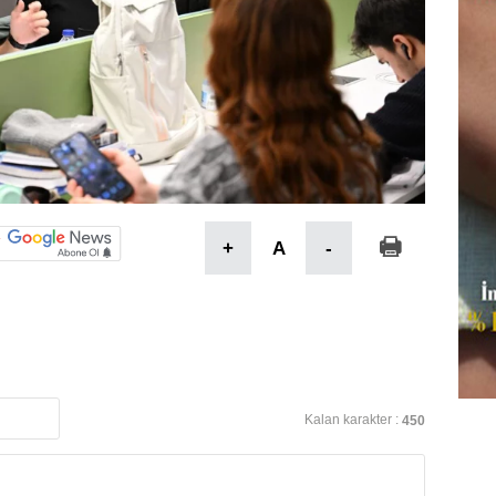
+
A
-
Kalan karakter :
450