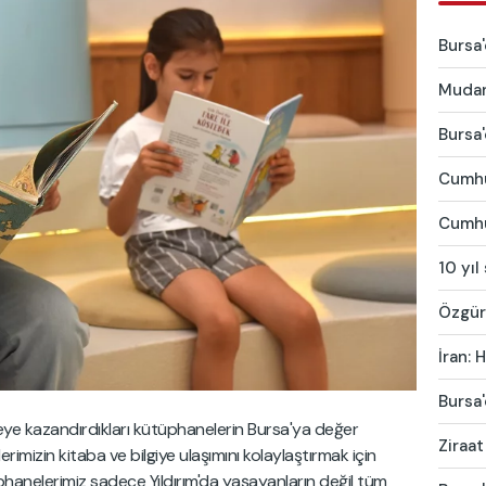
Bursa'
Mudany
Bursa'
Cumhu
Cumhur
10 yıl
Özgür 
İran:
Bursa'
lçeye kazandırdıkları kütüphanelerin Bursa'ya değer
Ziraat
lerimizin kitaba ve bilgiye ulaşımını kolaylaştırmak için
phanelerimiz sadece Yıldırım'da yaşayanların değil tüm