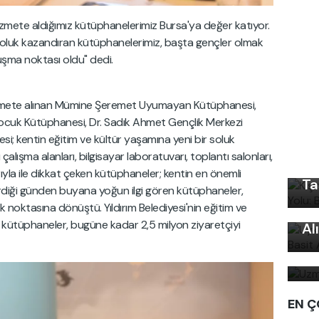
Hizmete aldığımız kütüphanelerimiz Bursa'ya değer katıyor.
 soluk kazandıran kütüphanelerimiz, başta gençler olmak
şma noktası oldu" dedi.
 hizmete alınan Mümine Şeremet Uyumayan Kütüphanesi,
ocuk Kütüphanesi, Dr. Sadık Ahmet Gençlik Merkezi
Kı
si; kentin eğitim ve kültür yaşamına yeni bir soluk
Ku
 çalışma alanları, bilgisayar laboratuvarı, toplantı salonları,
Ön
rıyla ile dikkat çeken kütüphaneler; kentin en önemli
Ta
Uy
girdiği günden buyana yoğun ilgi gören kütüphaneler,
k noktasına dönüştü. Yıldırım Belediyesi'nin eğitim ve
Ku
n kütüphaneler, bugüne kadar 2,5 milyon ziyaretçiyi
Al
Uz
bi
EN Ç