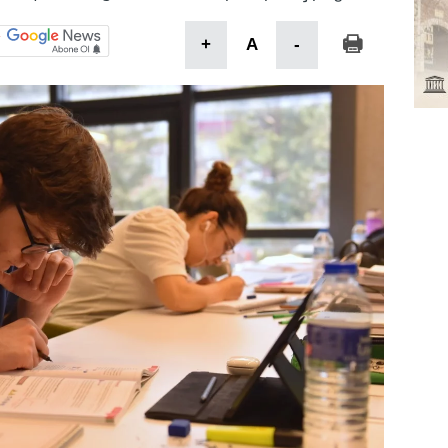
+
A
-