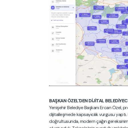
BAŞKAN ÖZEL'DEN DİJİTAL BELEDİYE
Yenişehir Belediye Başkanı Ercan Özel, pr
dijitalleşmede kapsayıcılık vurgusu yaptı. B
doğrultusunda, modern çağın gereksinimleri