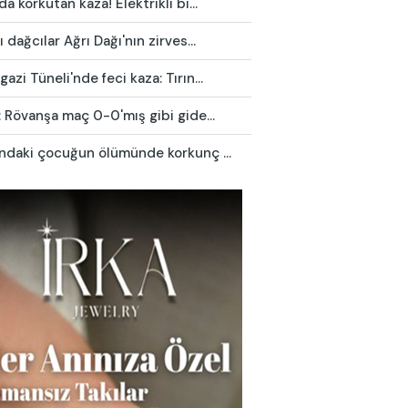
da korkutan kaza! Elektrikli bi...
ı dağcılar Ağrı Dağı'nın zirves...
azi Tüneli'nde feci kaza: Tırın...
: Rövanşa maç 0-0'mış gibi gide...
ındaki çocuğun ölümünde korkunç ...