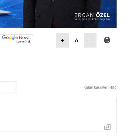
+
A
-
Kalan karakter :
450