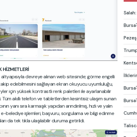
Salah:
Bursa'
Pezeşk
Trump'
Kentse
K HİZMETLERİ
İlkler
 altyapısıyla devreye alınan web sitesinde; görme engelli
k takip edebilmesini sağlayan ekran okuyucu uyumluluğu,
Bursa'
er için yüksek kontrastlı renk paletleri ile ayarlanabilir
i. Tüm akıllı telefon ve tabletlerden kesintisiz ulaşım sunan
Bursa'
n yanı sıra karmaşık yapıdan arındırılmış, hızlı ve yalın
; e-belediye işlemleri, başvuru, sorgulama ve bilgi edinme
Cumhur
arı da tek tıkla ulaşılabilir duruma getirildi.
Talis