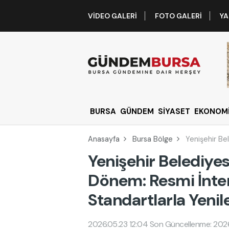
VIDEO GALERI
FOTO GALERI
YA
BURSA
GÜNDEM
SİYASET
EKONOM
Anasayfa
Bursa Bölge
Yenişehir Bel
Yenişehir Belediyes
Dönem: Resmi İntern
Standartlarla Yenil
2026.05.23 12:04
Son Güncellenme: 2026