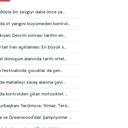
 Böyle bir sevgiyi daha önce ya...
da ot yangını büyümeden kontrol...
iyan: Devrim sonrası tarihin en...
tan İran açıklaması: En büyük s...
l dönüşüm alanında tarihi nitel...
in festivalinde çocuklar da şen...
da mahalleyi savaş alanına çevi...
da kontrolden çıkan motosiklet ...
başkanı Yardımcısı Yılmaz: Terö...
ca ve Greenwood'dan Şampiyonlar ...