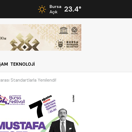
Bursa
23.4°
Açık
ŞAM
TEKNOLOJİ
arası Standartlarla Yenilendi!