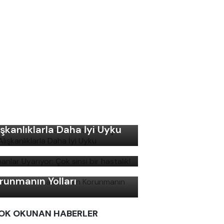
ku Bozukluklarından
rtulmak İçin Basit
ışkanlıklarla Daha İyi Uyku
manlar Uyarıyor: Çok sinsi
r hastalık!
ş Gelirken Hastalıklardan
runmanın Yolları
OK OKUNAN HABERLER