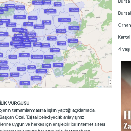
Bursa'
Bursal
Orhang
Kartal
4 yaş
CİLİK VURGUSU
ojenin tamamlanmasına ilişkin yaptığı açıklamada,
aşkan Özel, "Dijital belediyecilik anlayışımız
ne uygun ve herkes için erişilebilir bir internet sitesi