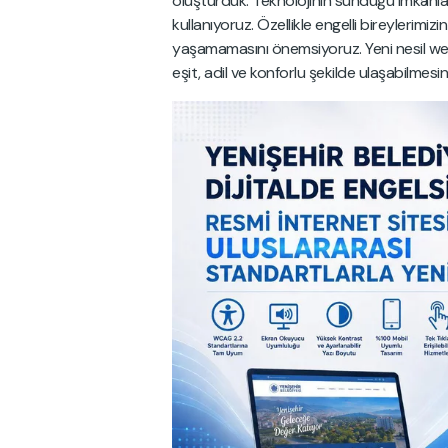
oluşturduk. Teknolojinin sunduğu imkânlar
kullanıyoruz. Özellikle engelli bireylerimi
yaşamamasını önemsiyoruz. Yeni nesil web
eşit, adil ve konforlu şekilde ulaşabilmesini