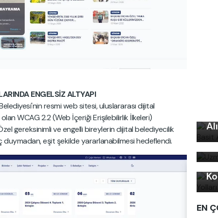
ARINDA ENGELSİZ ALTYAPI
Uy
lediyesi'nin resmi web sitesi, uluslararası dijital
Ku
i olan WCAG 2.2 (Web İçeriği Erişilebilirlik İlkeleri)
Al
el gereksinimli ve engelli bireylerin dijital belediyecilik
Uz
ç duymadan, eşit şekilde yararlanabilmesi hedeflendi.
bi
Kı
Ko
EN Ç