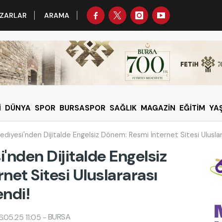
ZARLAR
ARAMA
İ
DÜNYA
SPOR
BURSASPOR
SAĞLIK
MAGAZİN
EĞİTİM
YA
ediyesi'nden Dijitalde Engelsiz Dönem: Resmi İnternet Sitesi Uluslar
i'nden Dijitalde Engelsiz
et Sitesi Uluslararası
endi!
BURSA
.05.25 11:05
-