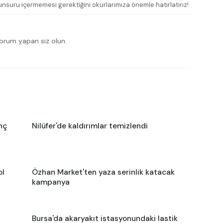
nsuru içermemesi gerektiğini okurlarımıza önemle hatırlatırız!
yorum yapan siz olun.
nç
Nilüfer'de kaldırımlar temizlendi
ol
Özhan Market'ten yaza serinlik katacak
kampanya
Bursa'da akaryakıt istasyonundaki lastik