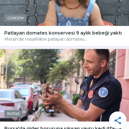
GÜNDEM
Patlayan domates konservesi 9 aylık bebeği yaktı
Mersin'de misafirlikte patlayan domates...
BURSA
Bursa'da gider borusuna sıkışan yavru kedi itfaiye