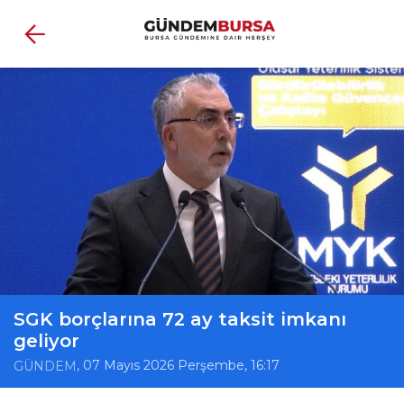
SGK borçlarına 72 ay taksit imkanı
geliyor
, 07 Mayıs 2026 Perşembe, 16:17
GÜNDEM