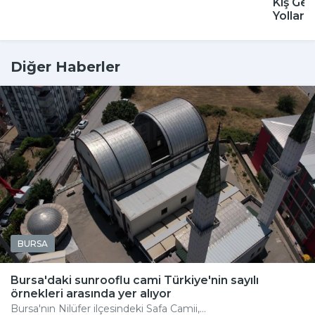
Kış Gel
Yolları
Diğer Haberler
BURSA
Bursa'daki sunrooflu cami Türkiye'nin sayılı
örnekleri arasında yer alıyor
Bursa'nın Nilüfer ilçesindeki Safa Camii,...