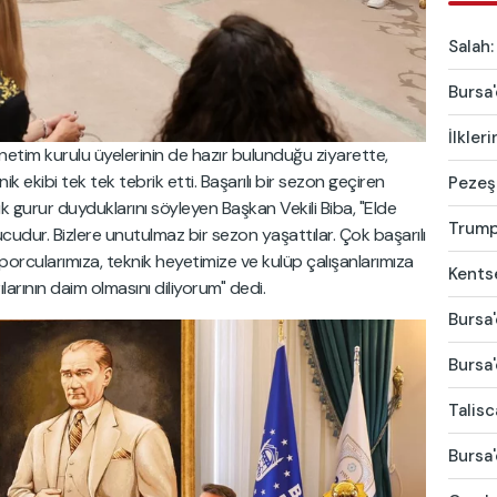
Salah:
Bursa'
İlkler
önetim kurulu üyelerinin de hazır bulunduğu ziyarette,
ik ekibi tek tek tebrik etti. Başarılı bir sezon geçiren
Pezeşk
k gurur duyduklarını söyleyen Başkan Vekili Biba, "Elde
Trump'
cudur. Bizlere unutulmaz bir sezon yaşattılar. Çok başarılı
orcularımıza, teknik heyetimize ve kulüp çalışanlarımıza
Kentse
larının daim olmasını diliyorum" dedi.
Bursa'
Bursa'
Talis
Bursa'