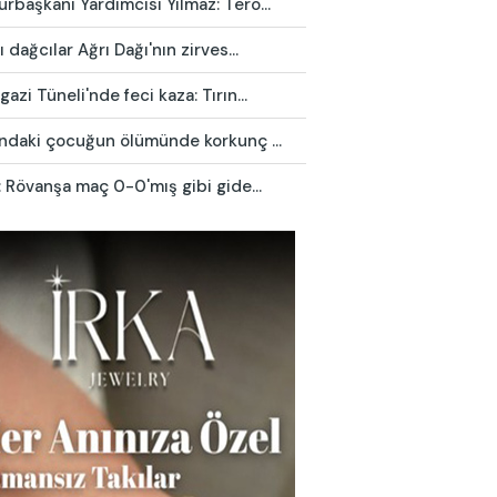
başkanı Yardımcısı Yılmaz: Terö...
ı dağcılar Ağrı Dağı'nın zirves...
azi Tüneli'nde feci kaza: Tırın...
ındaki çocuğun ölümünde korkunç ...
: Rövanşa maç 0-0'mış gibi gide...