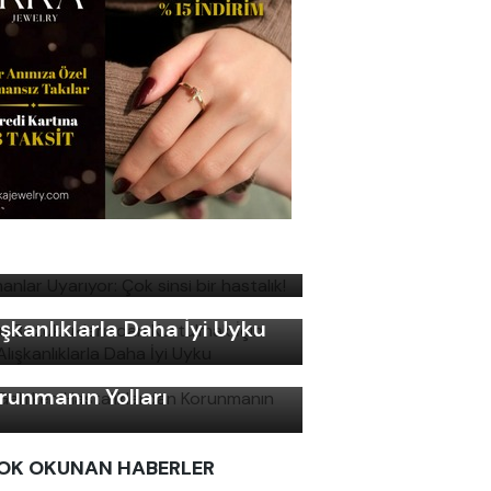
manlar Uyarıyor: Çok sinsi
r hastalık!
ku Bozukluklarından
rtulmak İçin Basit
ışkanlıklarla Daha İyi Uyku
ş Gelirken Hastalıklardan
runmanın Yolları
OK OKUNAN HABERLER