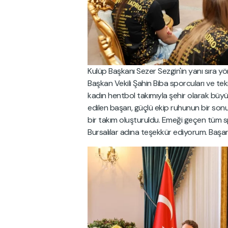
Kulüp Başkanı Sezer Sezgin'in yanı sıra y
Başkan Vekili Şahin Biba sporcuları ve tekn
kadın hentbol takımıyla şehir olarak büyü
edilen başarı, güçlü ekip ruhunun bir sonu
bir takım oluşturuldu. Emeği geçen tüm sp
Bursalılar adına teşekkür ediyorum. Başarı