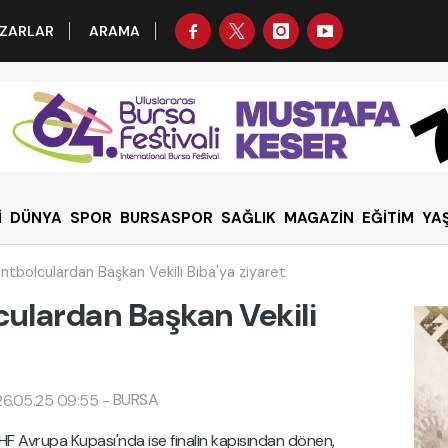
ZARLAR
ARAMA
İ
DÜNYA
SPOR
BURSASPOR
SAĞLIK
MAGAZİN
EĞİTİM
YA
tbolculardan Başkan Vekili Biba'ya ziyaret
ulardan Başkan Vekili
BURSA
26.05.25 09:55
-
F Avrupa Kupası'nda ise finalin kapısından dönen,