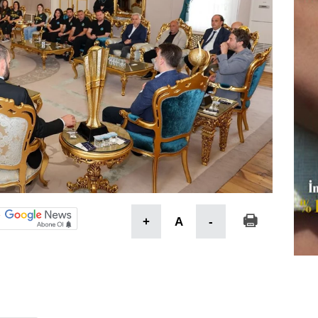
+
A
-