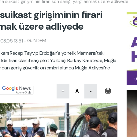
suikast girişiminin firari son sanığı yargılanmak üzere adliyede
kast girişiminin firari
nmak üzere adliyede
GÜNDEM
08.05 13:51
-
anı Recep Tayyip Erdoğan'a yönelik Marmaris'teki
0 yıldır firari olan ihraç pilot Yüzbaşı Burkay Karatepe, Muğla
dan geniş güvenlik önlemleri altında Muğla Adliyesi'ne
+
A
-