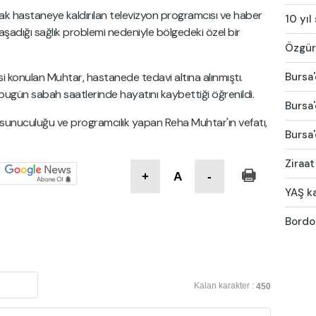
ak hastaneye kaldırılan televizyon programcısı ve haber
10 yıl
adığı sağlık problemi nedeniyle bölgedeki özel bir
Özgür 
Bursa'
si konulan Muhtar, hastanede tedavi altına alınmıştı.
ugün sabah saatlerinde hayatını kaybettiği öğrenildi.
Bursa'
r sunuculuğu ve programcılık yapan Reha Muhtar'ın vefatı,
Bursa'
Ziraat
+
A
-
YAŞ ka
Bordo-
Kalan karakter :
450