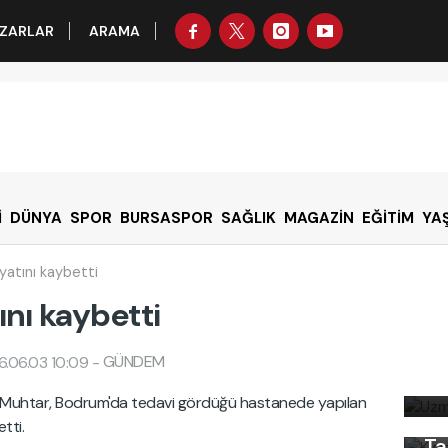
ZARLAR
ARAMA
İ
DÜNYA
SPOR
BURSASPOR
SAĞLIK
MAGAZİN
EĞİTİM
YA
atını kaybetti
nı kaybetti
Uz
GÜNDEM
.06.03 10:09
-
Kı
bi
Ku
 Muhtar, Bodrum'da tedavi gördüğü hastanede yapılan
Ön
tti.
Ta