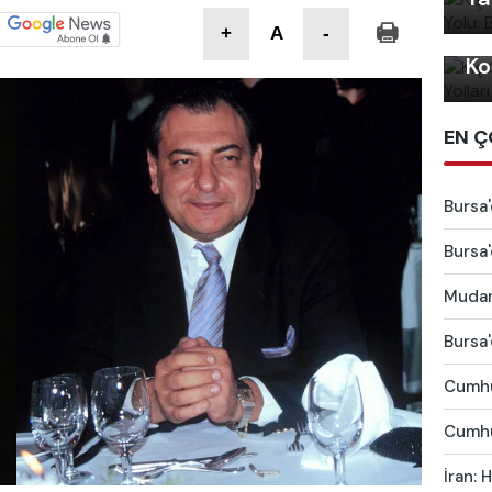
Kı
+
A
-
Ko
EN Ç
Bursa'
Bursa'
Mudany
Bursa'
Cumhu
Cumhur
İran: