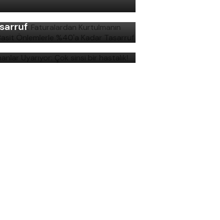
rtulmanın Yolu: Basit
lemlerle %40'a Kadar
sarruf
manlar Uyarıyor: Çok sinsi
r hastalık!