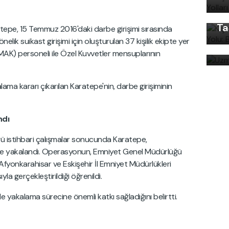
Ku
Ön
Ta
pe, 15 Temmuz 2016'daki darbe girişimi sırasında
Uz
k suikast girişimi için oluşturulan 37 kişilik ekipte yer
bi
K) personeli ile Özel Kuvvetler mensuplarının
ama kararı çıkarılan Karatepe'nin, darbe girişiminin
ndı
ğü istihbari çalışmalar sonucunda Karatepe,
nde yakalandı. Operasyonun, Emniyet Genel Müdürlüğü
fyonkarahisar ve Eskişehir İl Emniyet Müdürlükleri
la gerçekleştirildiği öğrenildi.
 de yakalama sürecine önemli katkı sağladığını belirtti.