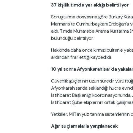
37 kişilik timde yer aldığı belirtiliyor
Soruşturma dosyasına göre Burkay Karate
Marmaris'te Cumhurbaşkanı Erdoğan'a yöneli
aldı. Timde Muharebe Arama Kurtarma (MA
bulunduğu belirtiliyor.
Hakkında daha önce kırmızı bültenle yakal
ardından firar ettiği kaydedildi.
10 yıl sonra Afyonkarahisar'da yakala
Güvenlik güçlerinin uzun süredir yürüttü
Afyonkarahisar'da saklandığı hücre evi
İstihbarat Başkanlığı koordinasyonunda, A
İstihbarat Şube ekiplerinin ortak çalışmasıy
Yetkililer, MİT'in yüz tanıma sistemlerinin
Ağır suçlamalarla yargılanacak