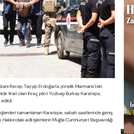
anı Recep Tayyip Erdoğan'a yönelik Marmaris'teki
 yıldır firari olan ihraç pilot Yüzbaşı Burkay Karatepe,
edildi.
işlemleri tamamlanan Karatepe, sabah saatlerinde geniş
di. Hakkındaki adli işlemlerin Muğla Cumhuriyet Başsavcılığı
Kı
Kı
Ko