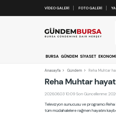
VIDEO GALERI
FOTO GALERI
YA
BURSA
GÜNDEM
SİYASET
EKONOM
Anasayfa
Gündem
Reha Muhtar hay
Reha Muhtar hayatı
2026.06.03 10:09
Son Güncellenme: 2026
Televizyon sunucusu ve programcı Reha
tüm müdahalelere rağmen hayatını kaybe