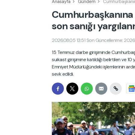
Anasayfa
Gündem
Cumhurbaşkanına 
Cumhurbaşkanına sui
son sanığı yargıla
2026.08.05 13:51
Son Güncellenme: 2026.
15 Temmuz darbe girişiminde Cumhurbaşk
suikast girişimine katıldığı belirtilen ve 1
Emniyet Müdürlüğündeki işlemlerinin ardın
sevk edildi.