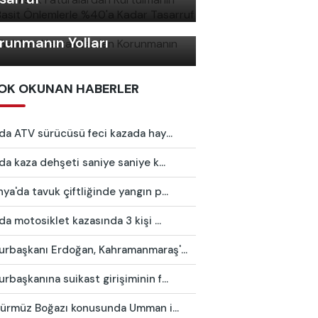
ş Gelirken Hastalıklardan
runmanın Yolları
OK OKUNAN HABERLER
da ATV sürücüsü feci kazada hay...
da kaza dehşeti saniye saniye k...
a'da tavuk çiftliğinde yangın p...
da motosiklet kazasında 3 kişi ...
rbaşkanı Erdoğan, Kahramanmaraş'...
başkanına suikast girişiminin f...
 Hürmüz Boğazı konusunda Umman i...