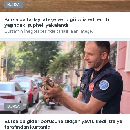
BURSA
Bursa'da tarlayı ateşe verdiği iddia edilen 16
yaşındaki şüpheli yakalandı
Bursa'nın İnegöl ilçesinde tarlalık alanı ateşe...
BURSA
Bursa'da gider borusuna sıkışan yavru kedi itfaiye
tarafından kurtarıldı