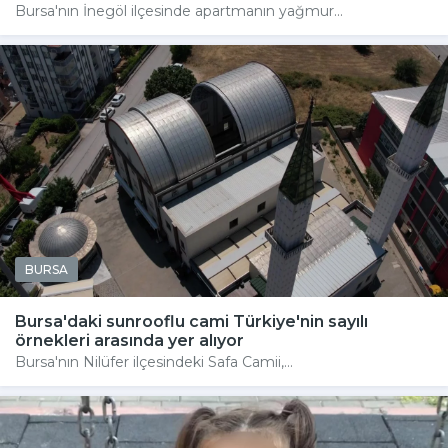
Bursa'nın İnegöl ilçesinde apartmanın yağmur...
BURSA
Bursa'daki sunrooflu cami Türkiye'nin sayılı
örnekleri arasında yer alıyor
Bursa'nın Nilüfer ilçesindeki Safa Camii,...