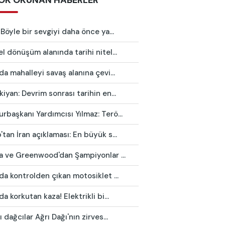
OK OKUNAN HABERLER
 Böyle bir sevgiyi daha önce ya...
l dönüşüm alanında tarihi nitel...
da mahalleyi savaş alanına çevi...
iyan: Devrim sonrası tarihin en...
başkanı Yardımcısı Yılmaz: Terö...
tan İran açıklaması: En büyük s...
ca ve Greenwood'dan Şampiyonlar ...
da kontrolden çıkan motosiklet ...
da korkutan kaza! Elektrikli bi...
ı dağcılar Ağrı Dağı'nın zirves...