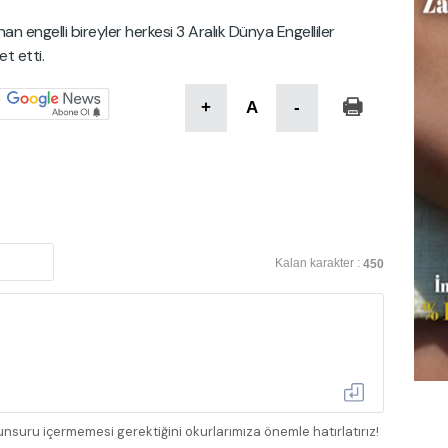
an engelli bireyler herkesi 3 Aralık Dünya Engelliler
t etti.
+
A
-
Kalan karakter :
450
nsuru içermemesi gerektiğini okurlarımıza önemle hatırlatırız!