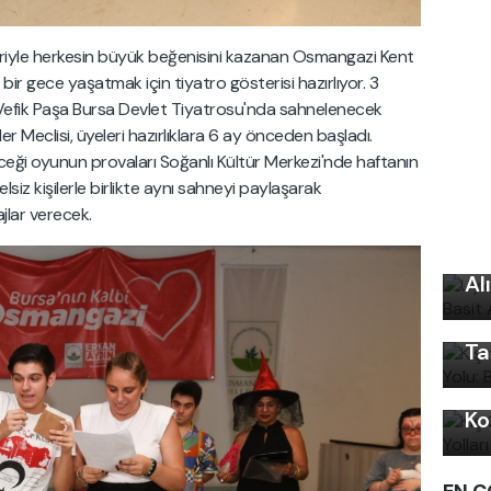
eleriyle herkesin büyük beğenisini kazanan Osmangazi Kent
li bir gece yaşatmak için tiyatro gösterisi hazırlıyor. 3
Vefik Paşa Bursa Devlet Tiyatrosu'nda sahnelenecek
r Meclisi, üyeleri hazırlıklara 6 ay önceden başladı.
ceği oyunun provaları Soğanlı Kültür Merkezi'nde haftanın
lsiz kişilerle birlikte aynı sahneyi paylaşarak
jlar verecek.
Uy
Ku
Kı
Al
Ku
Ön
Ta
Kı
Ko