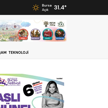
Bursa
31.4°
Açık
ŞAM
TEKNOLOJİ