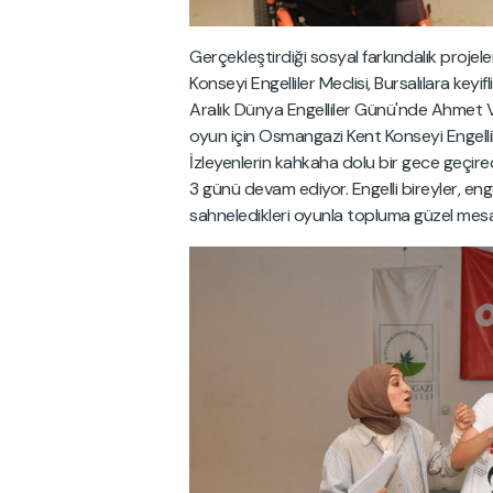
Gerçekleştirdiği sosyal farkındalık proj
Konseyi Engelliler Meclisi, Bursalılara keyif
Aralık Dünya Engelliler Günü'nde Ahmet 
oyun için Osmangazi Kent Konseyi Engellile
İzleyenlerin kahkaha dolu bir gece geçire
3 günü devam ediyor. Engelli bireyler, enge
sahneledikleri oyunla topluma güzel mesa