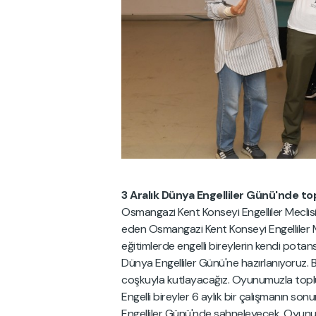
3 Aralık Dünya Engelliler Günü'nde t
Osmangazi Kent Konseyi Engelliler Meclisi'ni
eden Osmangazi Kent Konseyi Engelliler M
eğitimlerde engelli bireylerin kendi potans
Dünya Engelliler Günü'ne hazırlanıyoruz. 
coşkuyla kutlayacağız. Oyunumuzla toplu
Engelli bireyler 6 aylık bir çalışmanın s
Engelliler Günü'nde sahneleyecek. Oyunumu