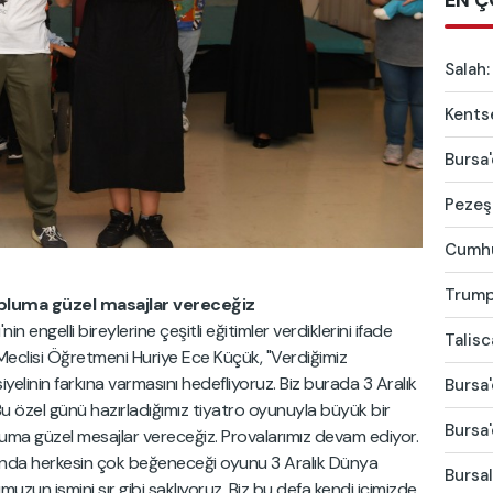
EN Ç
Salah:
Kentse
Bursa'
Pezeşk
Cumhur
Trump'
opluma güzel masajlar vereceğiz
n engelli bireylerine çeşitli eğitimler verdiklerini ifade
Talis
eclisi Öğretmeni Huriye Ece Küçük, "Verdiğimiz
iyelinin farkına varmasını hedefliyoruz. Biz burada 3 Aralık
Bursa'
Bu özel günü hazırladığımız tiyatro oyunuyla büyük bir
Bursa'
ma güzel mesajlar vereceğiz. Provalarımız devam ediyor.
onunda herkesin çok beğeneceği oyunu 3 Aralık Dünya
Bursal
zun ismini sır gibi saklıyoruz. Biz bu defa kendi içimizde