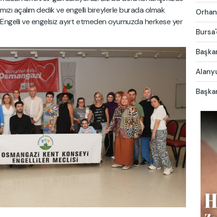
ımızı açalım dedik ve engelli bireylerle burada olmak
Orhang
k. Engelli ve engelsiz ayırt etmeden oyumuzda herkese yer
Bursa'
Başkan
Alany
Başkan