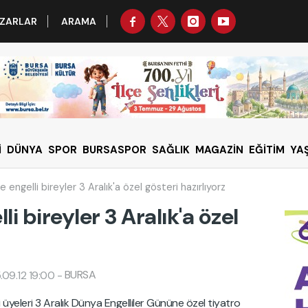
ZARLAR
ARAMA
İ
DÜNYA
SPOR
BURSASPOR
SAĞLIK
MAGAZİN
EĞİTİM
YA
engelli bireyler 3 Aralık'a özel gösteri hazırlıyorz
i bireyler 3 Aralık'a özel
BURSA
09.12 19:00
-
 üyeleri 3 Aralık Dünya Engelliler Gününe özel tiyatro