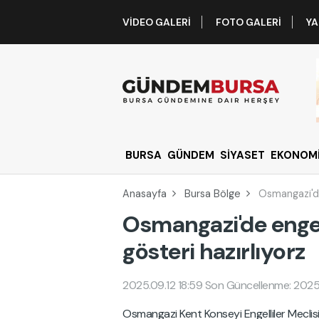
VIDEO GALERI
FOTO GALERI
YA
BURSA
GÜNDEM
SİYASET
EKONOM
Anasayfa
Bursa Bölge
Osmangazi'de 
Osmangazi'de engell
gösteri hazırlıyorz
2025.09.12 18:59
Son Güncellenme: 2025.
Osmangazi Kent Konseyi Engelliler Meclisi