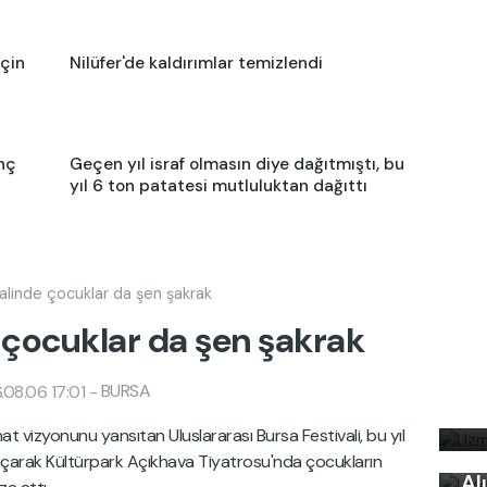
için
Nilüfer'de kaldırımlar temizlendi
nç
Geçen yıl israf olmasın diye dağıtmıştı, bu
yıl 6 ton patatesi mutluluktan dağıttı
ivalinde çocuklar da şen şakrak
de çocuklar da şen şakrak
Uz
BURSA
08.06 17:01
-
bi
Uy
at vizyonunu yansıtan Uluslararası Bursa Festivali, bu yıl
Ku
ı açarak Kültürpark Açıkhava Tiyatrosu'nda çocukların
Kı
Al