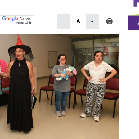
+
A
-