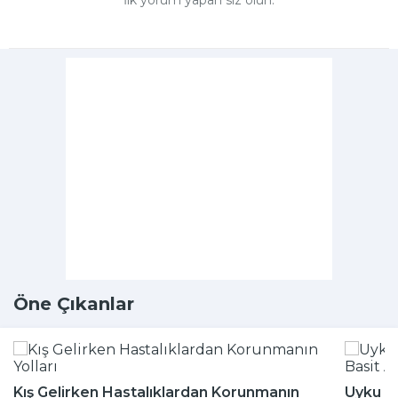
İlk yorum yapan siz olun.
Öne Çıkanlar
Kış Gelirken Hastalıklardan Korunmanın
Uyku Bo