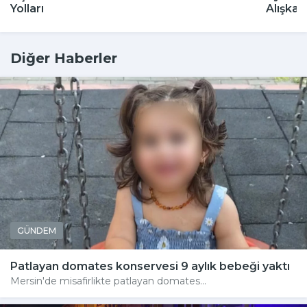
Yolları
Alışkan
Diğer Haberler
GÜNDEM
Patlayan domates konservesi 9 aylık bebeği yaktı
Mersin'de misafirlikte patlayan domates...