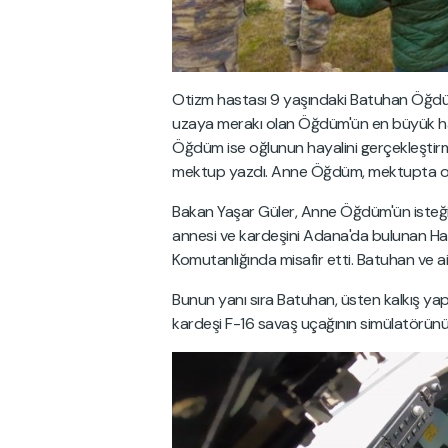
Otizm hastası 9 yaşındaki Batuhan Öğdüm
uzaya merakı olan Öğdüm'ün en büyük ha
Öğdüm ise oğlunun hayalini gerçekleştirme
mektup yazdı. Anne Öğdüm, mektupta oğl
Bakan Yaşar Güler, Anne Öğdüm'ün isteği
annesi ve kardeşini Adana'da bulunan Hav
Komutanlığında misafir etti. Batuhan ve aile
Bunun yanı sıra Batuhan, üsten kalkış yap
kardeşi F-16 savaş uçağının simülatörünü 