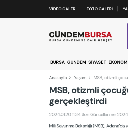
VIDEO GALERI
FOTO GALERI
YA
BURSA
GÜNDEM
SİYASET
EKONOM
Anasayfa
Yaşam
MSB, otizmli çocu
MSB, otizmli çocuğ
gerçekleştirdi
2024.01.20 11:34
Son Güncellenme: 2024.
Milli Savunma Bakanlığı (MSB), Adana'd