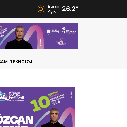
Bursa
26.2°
Açık
ŞAM
TEKNOLOJİ