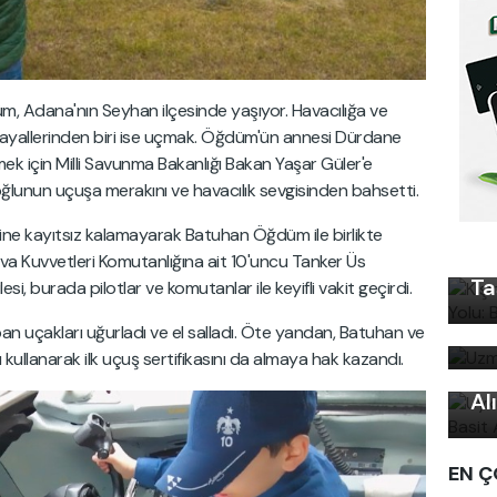
, Adana'nın Seyhan ilçesinde yaşıyor. Havacılığa ve
yallerinden biri ise uçmak. Öğdüm'ün annesi Dürdane
k için Milli Savunma Bakanlığı Bakan Yaşar Güler'e
unun uçuşa merakını ve havacılık sevgisinden bahsetti.
Kı
Ku
ne kayıtsız kalamayarak Batuhan Öğdüm ile birlikte
Ön
a Kuvvetleri Komutanlığına ait 10'uncu Tanker Üs
Ta
si, burada pilotlar ve komutanlar ile keyifli vakit geçirdi.
Uz
bi
an uçakları uğurladı ve el salladı. Öte yandan, Batuhan ve
Uy
kullanarak ilk uçuş sertifikasını da almaya hak kazandı.
Ku
Al
EN Ç