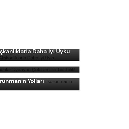
ku Bozukluklarından
rtulmak İçin Basit
ışkanlıklarla Daha İyi Uyku
manlar Uyarıyor: Çok sinsi
r hastalık!
ş Gelirken Hastalıklardan
runmanın Yolları