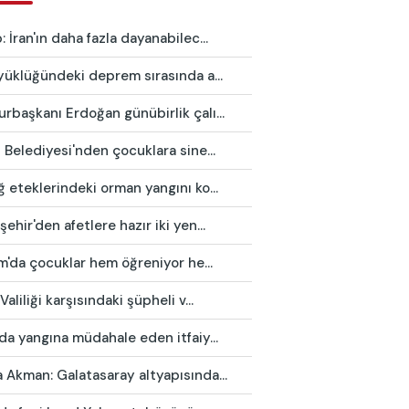
 İran'ın daha fazla dayanabilec...
yüklüğündeki deprem sırasında a...
başkanı Erdoğan günübirlik çalı...
 Belediyesi'nden çocuklara sine...
 eteklerindeki orman yangını ko...
ehir'den afetlere hazır iki yen...
ım'da çocuklar hem öğreniyor he...
Valiliği karşısındaki şüpheli v...
da yangına müdahale eden itfaiy...
Akman: Galatasaray altyapısında...