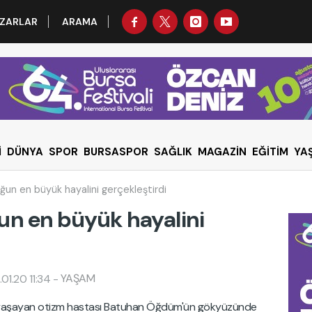
ZARLAR
ARAMA
İ
DÜNYA
SPOR
BURSASPOR
SAĞLIK
MAGAZİN
EĞİTİM
YA
ğun en büyük hayalini gerçekleştirdi
un en büyük hayalini
YAŞAM
01.20 11:34
-
a yaşayan otizm hastası Batuhan Öğdüm'ün gökyüzünde