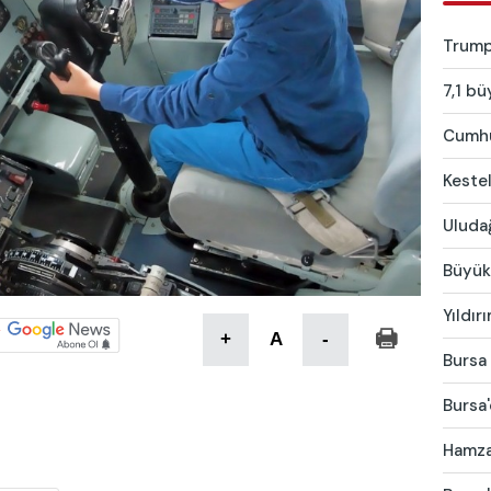
Trump:
7,1 bü
Cumhur
Kestel
Uludağ
Büyükş
Yıldır
+
A
-
Bursa 
Bursa'
Hamza 