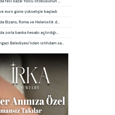
da feci kaza! Yolcu otobüsünün ...
ve euro güne yükselişle başladı
da Bizans, Roma ve Helenistik d...
da zorla banka hesabı açtırdığı...
azi Belediyesi'nden istihdam sa...