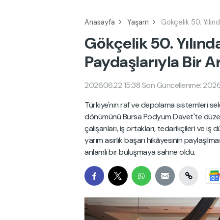
Anasayfa
Yaşam
Gökçelik 50. Yılın
Gökçelik 50. Yılınd
Paydaşlarıyla Bir A
2026.06.22 15:38
Son Güncellenme: 2026.
Türkiye'nin raf ve depolama sistemleri se
dönümünü Bursa Podyum Davet'te düzenlen
çalışanları, iş ortakları, tedarikçileri ve i
yarım asırlık başarı hikâyesinin paylaşılma
anlamlı bir buluşmaya sahne oldu.