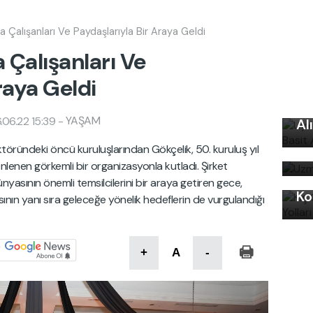
da Çalışanları Ve Paydaşlarıyla Bir Araya Geldi
a Çalışanları Ve
raya Geldi
Uy
Ku
YAŞAM
06.22 15:39
-
Al
Uz
ktöründeki öncü kuruluşlarından Gökçelik, 50. kuruluş yıl
bi
en görkemli bir organizasyonla kutladı. Şirket
Kı
ş dünyasının önemli temsilcilerini bir araya getiren gece,
Ko
sının yanı sıra geleceğe yönelik hedeflerin de vurgulandığı
+
A
-