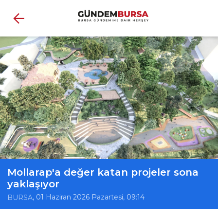
Mollarap'a değer katan projeler sona
yaklaşıyor
, 01 Haziran 2026 Pazartesi, 09:14
BURSA