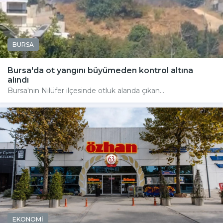
BURSA
Bursa'da ot yangını büyümeden kontrol altına
alındı
Bursa'nın Nilüfer ilçesinde otluk alanda çıkan...
EKONOMİ