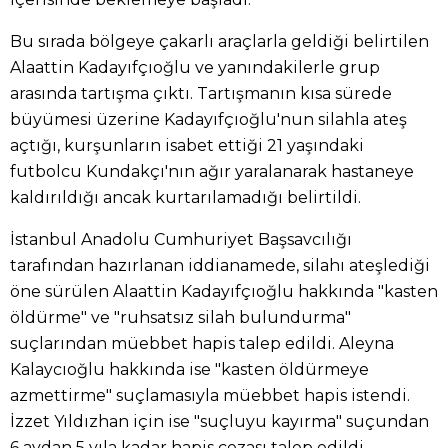
Bu sırada bölgeye çakarlı araçlarla geldiği belirtilen
Alaattin Kadayıfçıoğlu ve yanındakilerle grup
arasında tartışma çıktı. Tartışmanın kısa sürede
büyümesi üzerine Kadayıfçıoğlu'nun silahla ateş
açtığı, kurşunların isabet ettiği 21 yaşındaki
futbolcu Kundakçı'nın ağır yaralanarak hastaneye
kaldırıldığı ancak kurtarılamadığı belirtildi.
İstanbul Anadolu Cumhuriyet Başsavcılığı
tarafından hazırlanan iddianamede, silahı ateşlediği
öne sürülen Alaattin Kadayıfçıoğlu hakkında "kasten
öldürme" ve "ruhsatsız silah bulundurma"
suçlarından müebbet hapis talep edildi. Aleyna
Kalaycıoğlu hakkında ise "kasten öldürmeye
azmettirme" suçlamasıyla müebbet hapis istendi.
İzzet Yıldızhan için ise "suçluyu kayırma" suçundan
6 aydan 5 yıla kadar hapis cezası talep edildi.