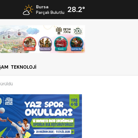
Bursa
28.2°
Parçalı Bulutlu
ŞAM
TEKNOLOJİ
dürüldü