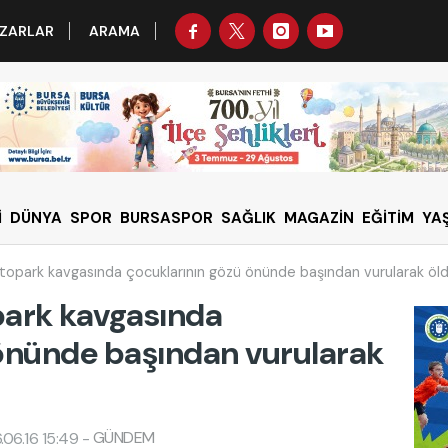
ZARLAR
ARAMA
İ
DÜNYA
SPOR
BURSASPOR
SAĞLIK
MAGAZİN
EĞİTİM
YA
topark kavgasında çocuklarının gözü önünde başından vurularak öl
park kavgasında
 önünde başından vurularak
GÜNDEM
06.16 15:49
-