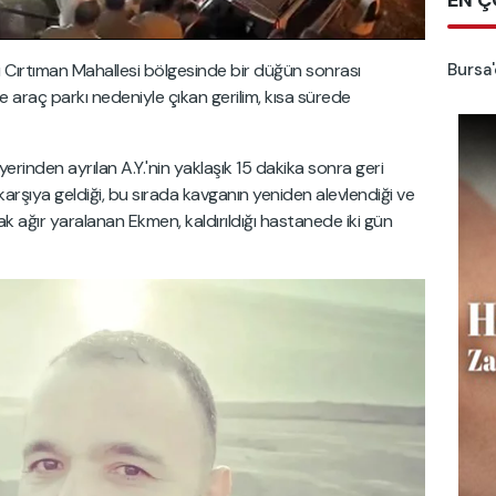
EN Ç
Bursa'
ı Cırtıman Mahallesi bölgesinde bir düğün sonrası
 araç parkı nedeniyle çıkan gerilim, kısa sürede
erinden ayrılan A.Y.'nin yaklaşık 15 dakika sonra geri
arşıya geldiği, bu sırada kavganın yeniden alevlendiği ve
larak ağır yaralanan Ekmen, kaldırıldığı hastanede iki gün