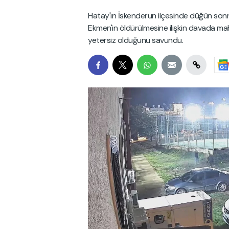
Hatay'ın İskenderun ilçesinde düğün son
Ekmen'in öldürülmesine ilişkin davada mahk
yetersiz olduğunu savundu.