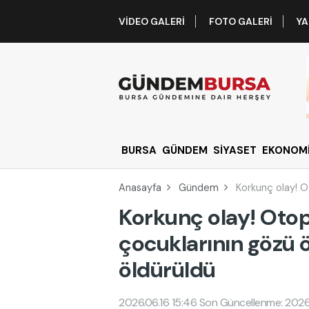
VIDEO GALERI
FOTO GALERI
YA
BURSA
GÜNDEM
SİYASET
EKONOM
Anasayfa
Gündem
Korkunç olay! O
Korkunç olay! Oto
çocuklarının gözü
öldürüldü
2026.06.16 15:46
Son Güncellenme: 2026.