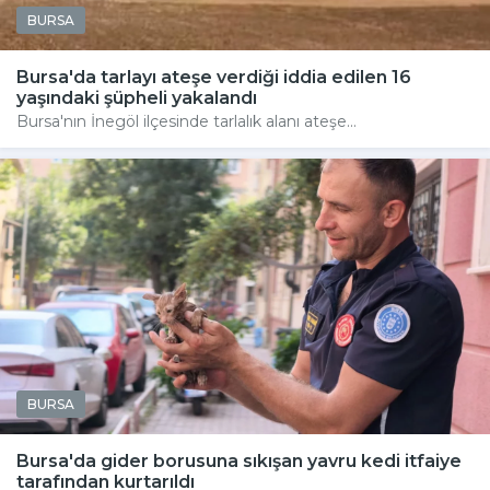
BURSA
Bursa'da tarlayı ateşe verdiği iddia edilen 16
yaşındaki şüpheli yakalandı
Bursa'nın İnegöl ilçesinde tarlalık alanı ateşe...
BURSA
Bursa'da gider borusuna sıkışan yavru kedi itfaiye
tarafından kurtarıldı