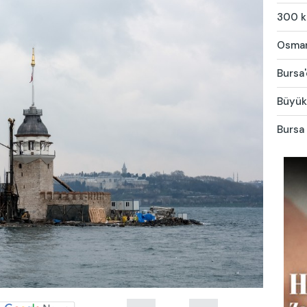
300 ki
Osmang
Bursa'
Büyükş
Bursa