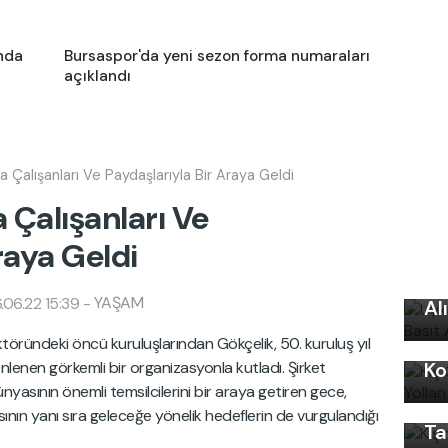
nda
Bursaspor'da yeni sezon forma numaraları
açıklandı
da Çalışanları Ve Paydaşlarıyla Bir Araya Geldi
a Çalışanları Ve
raya Geldi
Uy
Ku
YAŞAM
06.22 15:39
-
Al
Kı
ktöründeki öncü kuruluşlarından Gökçelik, 50. kuruluş yıl
Kı
en görkemli bir organizasyonla kutladı. Şirket
Ko
Ku
ş dünyasının önemli temsilcilerini bir araya getiren gece,
Ön
sının yanı sıra geleceğe yönelik hedeflerin de vurgulandığı
Ta