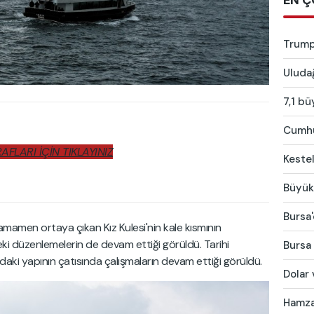
EN Ç
Trump:
Uludağ
7,1 bü
Cumhur
FLARI İÇİN TIKLAYINIZ
Kestel
Büyükş
Bursa'
tamamen ortaya çıkan Kız Kulesi'nin kale kısmının
eki düzenlemelerin de devam ettiği görüldü. Tarihi
Bursa 
aki yapının çatısında çalışmaların devam ettiği görüldü.
Dolar 
Hamza 