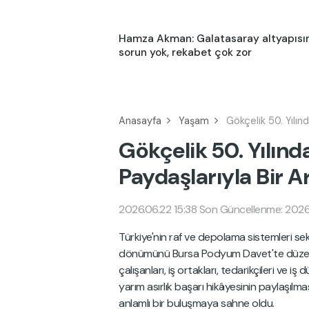
Hamza Akman: Galatasaray altyapısı
sorun yok, rekabet çok zor
Anasayfa
Yaşam
Gökçelik 50. Yılın
Gökçelik 50. Yılınd
Paydaşlarıyla Bir A
2026.06.22 15:38
Son Güncellenme: 2026.
Türkiye'nin raf ve depolama sistemleri se
dönümünü Bursa Podyum Davet'te düzenlen
çalışanları, iş ortakları, tedarikçileri ve i
yarım asırlık başarı hikâyesinin paylaşılma
anlamlı bir buluşmaya sahne oldu.