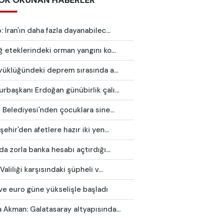
OK OKUNAN HABERLER
 İran'ın daha fazla dayanabilec...
 eteklerindeki orman yangını ko...
yüklüğündeki deprem sırasında a...
başkanı Erdoğan günübirlik çalı...
 Belediyesi'nden çocuklara sine...
ehir'den afetlere hazır iki yen...
da zorla banka hesabı açtırdığı...
Valiliği karşısındaki şüpheli v...
ve euro güne yükselişle başladı
Akman: Galatasaray altyapısında...