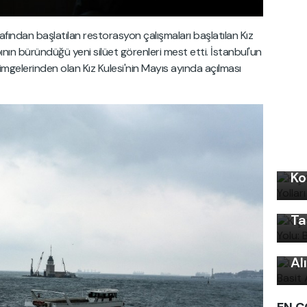
rafından başlatılan restorasyon çalışmaları başlatılan Kız
pının büründüğü yeni silüet görenleri mest etti. İstanbul'un
 simgelerinden olan Kız Kulesi'nin Mayıs ayında açılması
Kı
Kı
Ko
Ku
Ön
Ta
Uy
Ku
Al