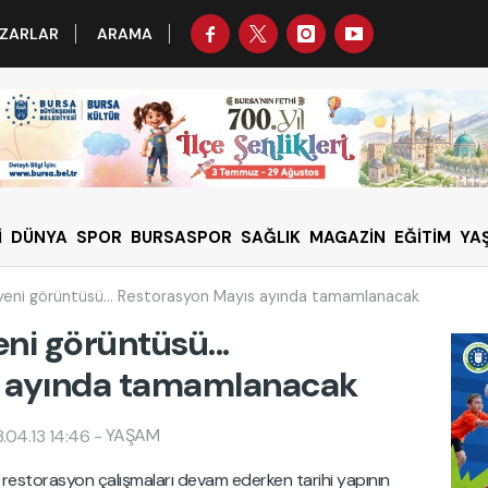
ZARLAR
ARAMA
İ
DÜNYA
SPOR
BURSASPOR
SAĞLIK
MAGAZİN
EĞİTİM
YA
in yeni görüntüsü... Restorasyon Mayıs ayında tamamlanacak
yeni görüntüsü...
s ayında tamamlanacak
YAŞAM
.04.13 14:46
-
i restorasyon çalışmaları devam ederken tarihi yapının