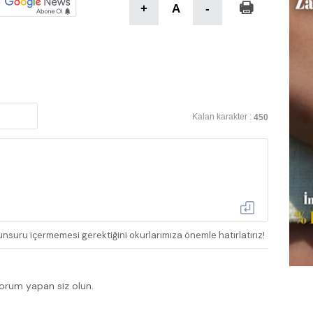
+
A
-
Kalan karakter :
450
nsuru içermemesi gerektiğini okurlarımıza önemle hatırlatırız!
yorum yapan siz olun.