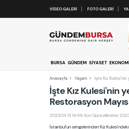
VIDEO GALERI
FOTO GALERI
YA
BURSA
GÜNDEM
SİYASET
EKONOM
Anasayfa
Yaşam
İşte Kız Kulesi'n
İşte Kız Kulesi'nin 
Restorasyon Mayı
2023.04.13 14:46
Son Güncellenme: 2023
İstanbul'un simgelerinden Kız Kulesi'ndek