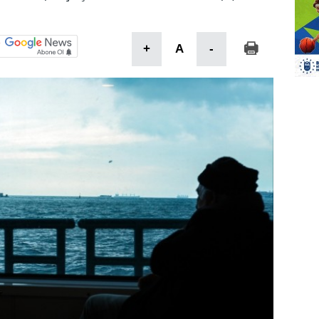
+
A
-