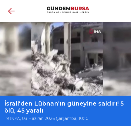
İsrail'den Lübnan'ın güneyine saldırı! 5
ölü, 45 yaralı
, 03 Haziran 2026 Çarşamba, 10:10
DÜNYA