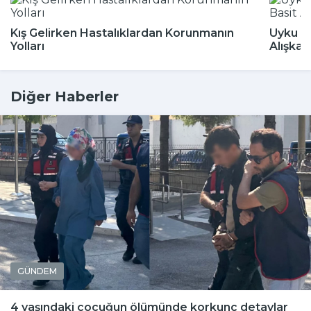
Kış Gelirken Hastalıklardan Korunmanın
Uyku Bo
Yolları
Alışkan
Diğer Haberler
GÜNDEM
4 yaşındaki çocuğun ölümünde korkunç detaylar