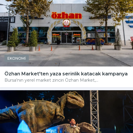
EKONOMİ
Özhan Market'ten yaza serinlik katacak kampanya
Bursa'nın yerel market zinciri Özhan Market,...