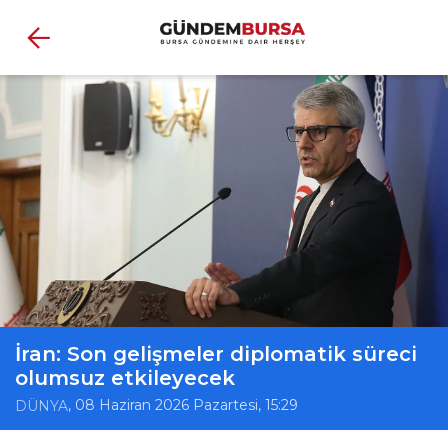
İran: Son gelişmeler diplomatik süreci
olumsuz etkileyecek
, 08 Haziran 2026 Pazartesi, 15:29
DÜNYA