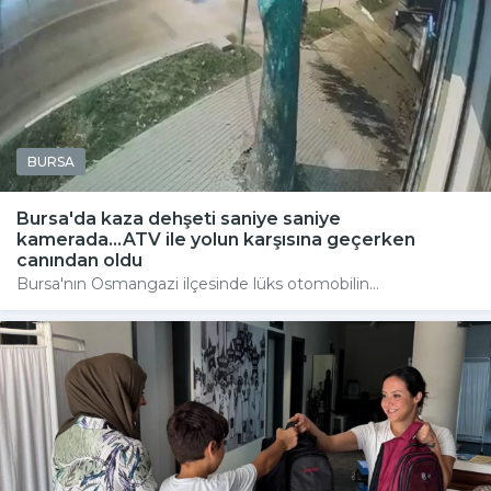
BURSA
Bursa'da kaza dehşeti saniye saniye
kamerada...ATV ile yolun karşısına geçerken
canından oldu
Bursa'nın Osmangazi ilçesinde lüks otomobilin...