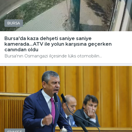
BURSA
Bursa'da kaza dehşeti saniye saniye
kamerada...ATV ile yolun karşısına geçerken
canından oldu
Bursa'nın Osmangazi ilçesinde lüks otomobilin...