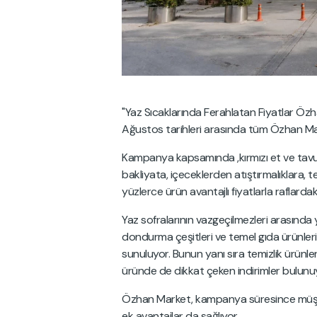
"Yaz Sıcaklarında Ferahlatan Fiyatlar Özh
Ağustos tarihleri arasında tüm Özhan Mar
Kampanya kapsamında ,kırmızı et ve tavuk 
bakliyata, içeceklerden atıştırmalıklara, t
yüzlerce ürün avantajlı fiyatlarla raflardaki 
Yaz sofralarının vazgeçilmezleri arasında 
dondurma çeşitleri ve temel gıda ürünler
sunuluyor. Bunun yanı sıra temizlik ürünler
üründe de dikkat çeken indirimler bulunu
Özhan Market, kampanya süresince müşteril
ek avantajlar da sağlıyor.