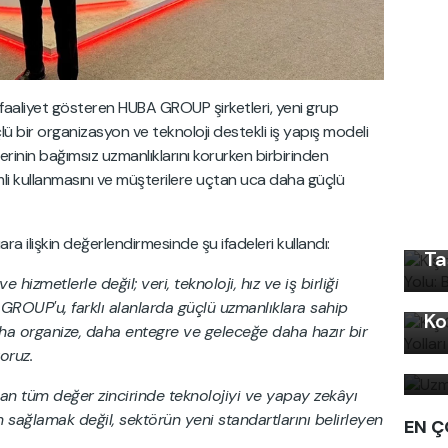
faaliyet gösteren HUBA GROUP şirketleri, yeni grup
ü bir organizasyon ve teknoloji destekli iş yapış modeli
lerinin bağımsız uzmanlıklarını korurken birbirinden
Kı
mli kullanmasını ve müşterilere uçtan uca daha güçlü
Ku
Ön
 ilişkin değerlendirmesinde şu ifadeleri kullandı:
Ta
izmetlerle değil; veri, teknoloji, hız ve iş birliği
Kı
 GROUP'u, farklı alanlarda güçlü uzmanlıklara sahip
Ko
daha organize, daha entegre ve geleceğe daha hazır bir
Uz
oruz.
bi
an tüm değer zincirinde teknolojiyi ve yapay zekâyı
 sağlamak değil, sektörün yeni standartlarını belirleyen
EN Ç