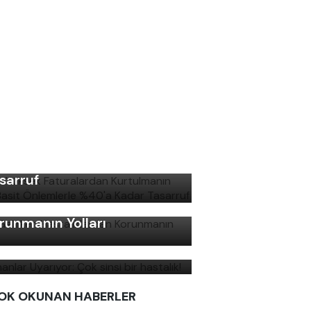
şın Yüksek Faturalardan
rtulmanın Yolu: Basit
lemlerle %40'a Kadar
sarruf
ş Gelirken Hastalıklardan
runmanın Yolları
manlar Uyarıyor: Çok sinsi
r hastalık!
OK OKUNAN HABERLER