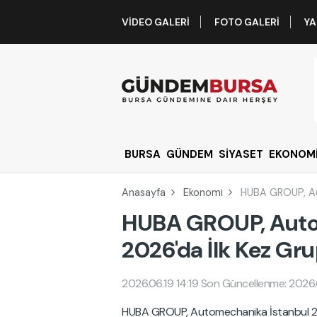
VIDEO GALERI
FOTO GALERI
YA
BURSA
GÜNDEM
SİYASET
EKONOM
Anasayfa
Ekonomi
HUBA GROUP, Aut
HUBA GROUP, Auto
2026'da İlk Kez Gru
2026.06.19 14:19
Son Güncellenme: 2026.0
HUBA GROUP, Automechanika İstanbul 202