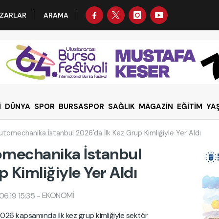
ZARLAR
ARAMA
İ
DÜNYA
SPOR
BURSASPOR
SAĞLIK
MAGAZİN
EĞİTİM
YA
omechanika İstanbul 2026'da İlk Kez Grup Kimliğiyle Yer Aldı
mechanika İstanbul
p Kimliğiyle Yer Aldı
EKONOMİ
6.19 15:35
-
6 kapsamında ilk kez grup kimliğiyle sektör