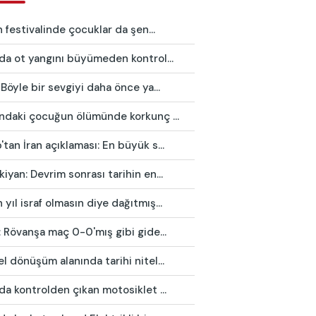
in festivalinde çocuklar da şen...
da ot yangını büyümeden kontrol...
 Böyle bir sevgiyi daha önce ya...
ındaki çocuğun ölümünde korkunç ...
tan İran açıklaması: En büyük s...
iyan: Devrim sonrası tarihin en...
yıl israf olmasın diye dağıtmış...
: Rövanşa maç 0-0'mış gibi gide...
l dönüşüm alanında tarihi nitel...
da kontrolden çıkan motosiklet ...