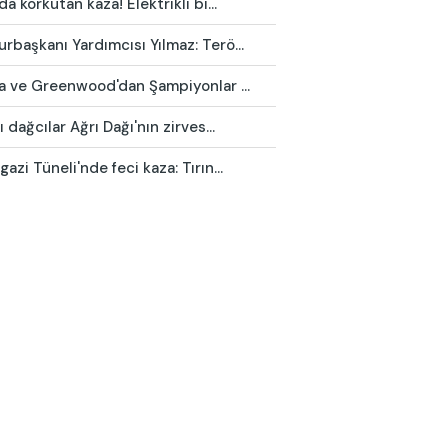
da korkutan kaza! Elektrikli bi...
başkanı Yardımcısı Yılmaz: Terö...
ca ve Greenwood'dan Şampiyonlar ...
ı dağcılar Ağrı Dağı'nın zirves...
azi Tüneli'nde feci kaza: Tırın...