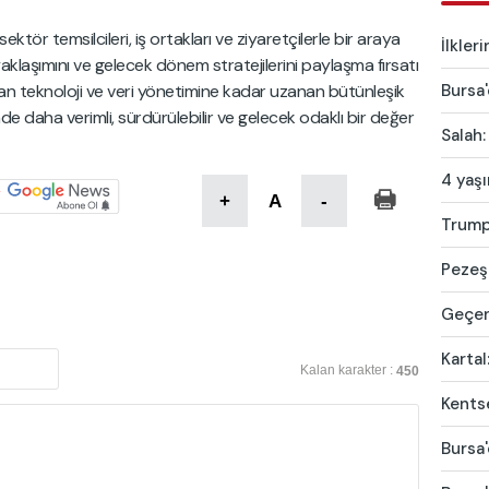
r temsilcileri, iş ortakları ve ziyaretçilerle bir araya
İlkler
aşımını ve gelecek dönem stratejilerini paylaşma fırsatı
Bursa'
an teknoloji ve veri yönetimine kadar uzanan bütünleşik
 daha verimli, sürdürülebilir ve gelecek odaklı bir değer
Salah:
4 yaş
+
A
-
Trump'
Pezeşk
Geçen 
Kartal
Kalan karakter :
450
Kentse
Bursa'