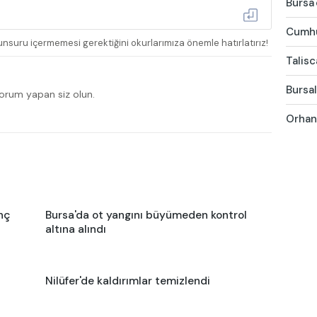
Bursa'
Cumhur
nsuru içermemesi gerektiğini okurlarımıza önemle hatırlatırız!
Talis
Bursal
yorum yapan siz olun.
Orhang
nç
Bursa'da ot yangını büyümeden kontrol
altına alındı
Nilüfer'de kaldırımlar temizlendi