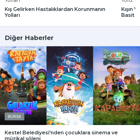
Kış Gelirken Hastalıklardan Korunmanın
Kışın Y
Yolları
Basit 
Diğer Haberler
BURSA
Kestel Belediyesi'nden çocuklara sinema ve
müzikal şöleni