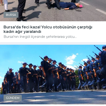
BURSA
Bursa'da feci kaza! Yolcu otobüsünün çarptığı
kadın ağır yaralandı
Bursa'nın İnegöl ilçesinde şehirlerarası yolcu...
GÜNDEM