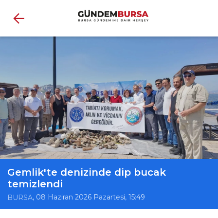
Gemlik'te denizinde dip bucak
temizlendi
, 08 Haziran 2026 Pazartesi, 15:49
BURSA