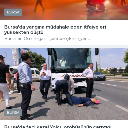
BURSA
Bursa'da yangına müdahale eden itfaiye eri
yüksekten düştü
Bursa'nın Osmangazi ilçesinde çıkan işyeri...
BURSA
Bursa'da feci kaza! Yolcu otobüsünün çarptığı