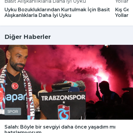
Uyku Bozukluklarından Kurtulmak İçin Basit
Kış Gel
Alışkanlıklarla Daha İyi Uyku
Yolları
Diğer Haberler
SPOR
Salah: Böyle bir sevgiyi daha önce yaşadım mı
hatırlamıyorum