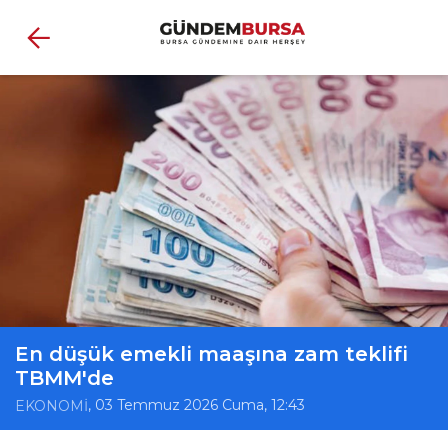
En düşük emekli maaşına zam teklifi
TBMM'de
, 03 Temmuz 2026 Cuma, 12:43
EKONOMİ