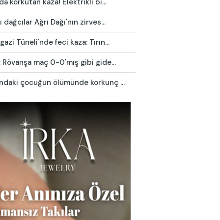
da korkutan kaza! Elektrikli bi...
ı dağcılar Ağrı Dağı'nın zirves...
azi Tüneli'nde feci kaza: Tırın...
: Rövanşa maç 0-0'mış gibi gide...
ındaki çocuğun ölümünde korkunç ...