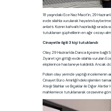
18 yaşındaki Ece Naz Macit'in, 29 Haziran'
evde silahla vurularak hayatını kaybetmes
anlattı. Kızının kahvaltı hazırladığı sırada
tutuklanan şüphelilerin en ağır cezayı alma
Cinayetle ilgili 3 kişi tutuklandı
Olay, 29 Haziran'da Darıca ilçesine bağlı 
Ziyaret için gittiği evde silahla vurulan E
ekiplerince hastaneye kaldırıldı. Ancak 
Polisin olay yerinde yaptığı incelemenin a
Cinayet Büro Amirliği'ndeki işlemleri tamam
Ateşli Silahlar ve Bıçaklar ile Diğer Aletle
mahkemece tutuklanarak cezaevine gönde