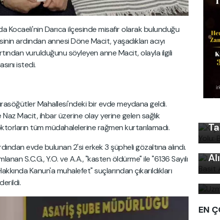
da Kocaeli'nin Darıca ilçesinde misafir olarak bulunduğu
inin ardından annesi Döne Macit, yaşadıkları acıyı
 sırtından vurulduğunu söyleyen anne Macit, olayla ilgili
sını istedi.
Kı
Ku
Sırasöğütler Mahallesi'ndeki bir evde meydana geldi.
Ön
ce Naz Macit, ihbar üzerine olay yerine gelen sağlık
Ta
doktorların tüm müdahalelerine rağmen kurtarılamadı.
Uy
Ku
rdından evde bulunan 2'si erkek 3 şüpheli gözaltına alındı.
Al
lanan S.C.G., Y.O. ve A.A., "kasten öldürme" ile "6136 Sayılı
Uz
r Hakkında Kanun'a muhalefet" suçlarından çıkarıldıkları
bi
rildi.
EN Ç