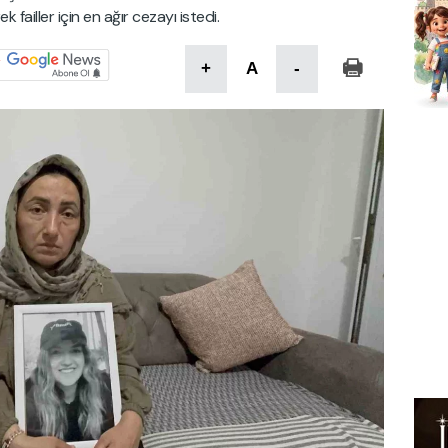
 failler için en ağır cezayı istedi.
+
A
-