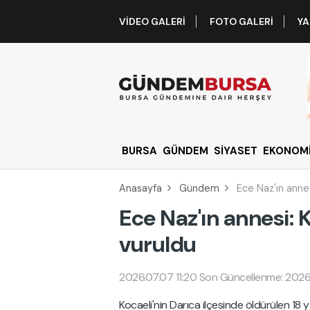
VIDEO GALERI
FOTO GALERI
YA
BURSA
GÜNDEM
SİYASET
EKONOM
Anasayfa
Gündem
Ece Naz'ın annes
Ece Naz'ın annesi: 
vuruldu
2026.07.07 11:20
Son Güncellenme: 2026.
Kocaeli'nin Darıca ilçesinde öldürülen 18 y