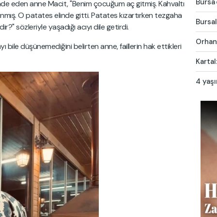
Bursa'
ifade eden anne Macit, "Benim çocuğum aç gitmiş. Kahvaltı
anmış. O patates elinde gitti. Patates kızartırken tezgaha
Bursal
?" sözleriyle yaşadığı acıyı dile getirdi.
Orhang
ile düşünemediğini belirten anne, faillerin hak ettikleri
Kartal
4 yaş