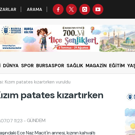
ZARLAR
ARAMA
İ
DÜNYA
SPOR
BURSASPOR
SAĞLIK
MAGAZİN
EĞİTİM
YA
i: Kızım patates kızartırken vuruldu
Kızım patates kızartırken
GÜNDEM
07.07 11:23
-
aşındaki Ece Naz Macit'in annesi, kızının kahvaltı