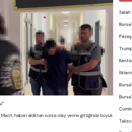
Salah:
Bursa'
Pezeşk
Trump'
Kentse
İlkler
Bursa'
Bursa'
u"
Cumhur
Macit, haberi aldıktan sonra olay yerine gittiğinde büyük
Talis