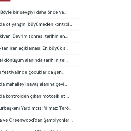
 Böyle bir sevgiyi daha önce ya...
da ot yangını büyümeden kontrol...
iyan: Devrim sonrası tarihin en...
tan İran açıklaması: En büyük s...
l dönüşüm alanında tarihi nitel...
in festivalinde çocuklar da şen...
da mahalleyi savaş alanına çevi...
da kontrolden çıkan motosiklet ...
başkanı Yardımcısı Yılmaz: Terö...
ca ve Greenwood'dan Şampiyonlar ...