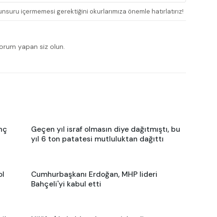
nsuru içermemesi gerektiğini okurlarımıza önemle hatırlatırız!
yorum yapan siz olun.
nç
Geçen yıl israf olmasın diye dağıtmıştı, bu
yıl 6 ton patatesi mutluluktan dağıttı
ol
Cumhurbaşkanı Erdoğan, MHP lideri
Bahçeli'yi kabul etti