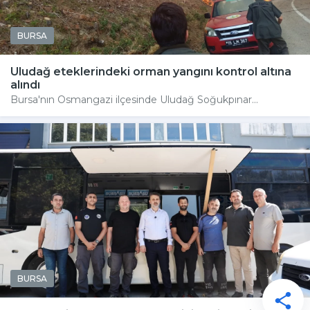
BURSA
Uludağ eteklerindeki orman yangını kontrol altına
alındı
Bursa'nın Osmangazi ilçesinde Uludağ Soğukpınar...
BURSA