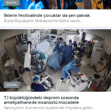
BURSA
İlklerin festivalinde çocuklar da şen şakrak
Bursa Büyükşehir Belediyesi'nin kültür sanat...
DÜNYA
7,1 büyüklüğündeki deprem sırasında
ameliyathanede insanüstü mücadele
Japonya'nın Kumamoto eyaletinde meydana gelen...