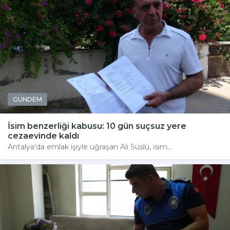
GÜNDEM
İsim benzerliği kabusu: 10 gün suçsuz yere
cezaevinde kaldı
Antalya'da emlak işiyle uğraşan Ali Süslü, isim...