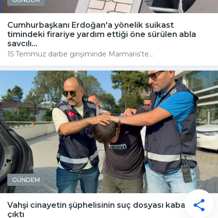
Cumhurbaşkanı Erdoğan'a yönelik suikast
timindeki firariye yardım ettiği öne sürülen abla
savcılı...
15 Temmuz darbe girişiminde Marmaris'te...
GÜNDEM
Vahşi cinayetin şüphelisinin suç dosyası kabarık
çıktı