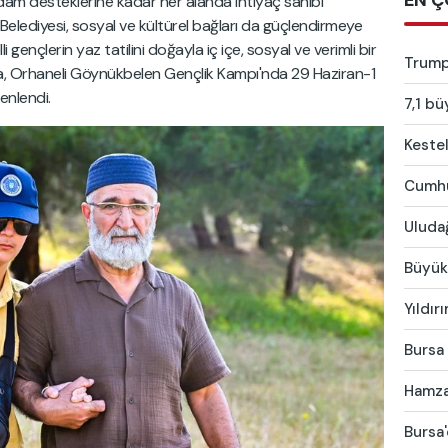
EN Ç
tihdam desteklerine kadar her alanda ihtiyaç sahibi
Belediyesi, sosyal ve kültürel bağları da güçlendirmeye
nçlerin yaz tatilini doğayla iç içe, sosyal ve verimli bir
Trump:
, Orhaneli Göynükbelen Gençlik Kampı'nda 29 Haziran-1
enlendi.
7,1 bü
Kestel
Cumhur
Uludağ
Büyükş
Yıldır
Bursa 
Hamza 
Bursa'