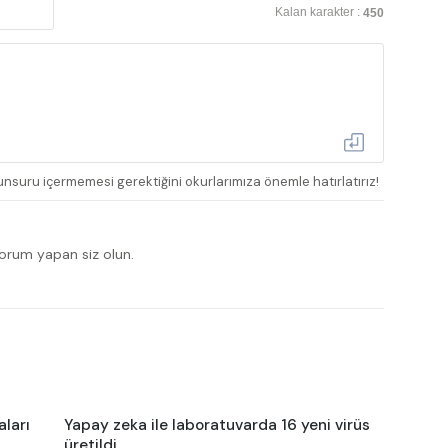
Kalan karakter :
450
nsuru içermemesi gerektiğini okurlarımıza önemle hatırlatırız!
yorum yapan siz olun.
ları
Yapay zeka ile laboratuvarda 16 yeni virüs
üretildi