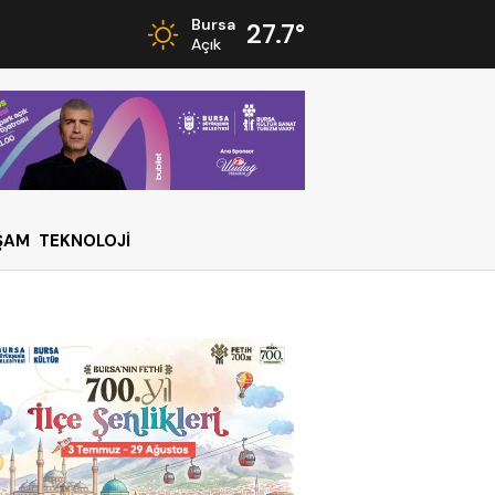
Bursa
27.7°
Açık
ŞAM
TEKNOLOJİ