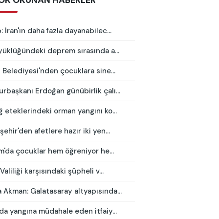
OK OKUNAN HABERLER
 İran'ın daha fazla dayanabilec...
yüklüğündeki deprem sırasında a...
 Belediyesi'nden çocuklara sine...
başkanı Erdoğan günübirlik çalı...
 eteklerindeki orman yangını ko...
ehir'den afetlere hazır iki yen...
ım'da çocuklar hem öğreniyor he...
Valiliği karşısındaki şüpheli v...
Akman: Galatasaray altyapısında...
da yangına müdahale eden itfaiy...