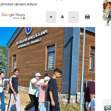
iştirmeye devam ediyor.
+
A
-