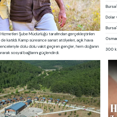
Bursa'
Dolar 
Bursa'
li Hizmetleri Şube Müdürlüğü tarafından gerçekleştirilen
Osmang
 de katıldı. Kamp süresince sanat atölyeleri, açık hava
eğlenceleriyle dolu dolu vakit geçiren gençler, hem doğanın
300 ki
urarak sosyal bağlarını güçlendirdi.