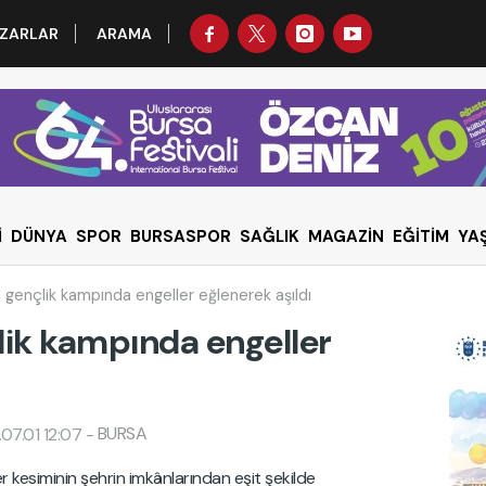
ZARLAR
ARAMA
İ
DÜNYA
SPOR
BURSASPOR
SAĞLIK
MAGAZİN
EĞİTİM
YA
n gençlik kampında engeller eğlenerek aşıldı
lik kampında engeller
BURSA
07.01 12:07
-
 kesiminin şehrin imkânlarından eşit şekilde