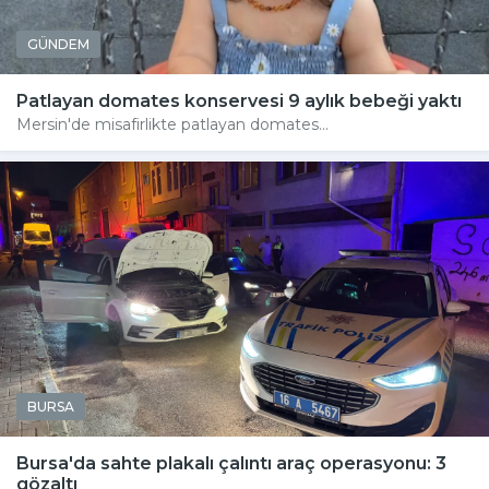
GÜNDEM
Patlayan domates konservesi 9 aylık bebeği yaktı
Mersin'de misafirlikte patlayan domates...
BURSA
Bursa'da sahte plakalı çalıntı araç operasyonu: 3
gözaltı