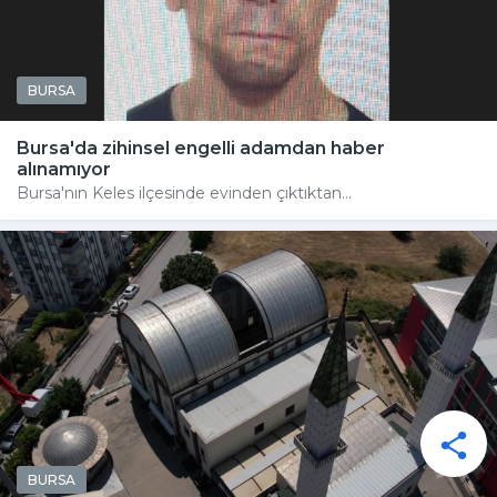
BURSA
Bursa'da zihinsel engelli adamdan haber
alınamıyor
Bursa'nın Keles ilçesinde evinden çıktıktan...
BURSA