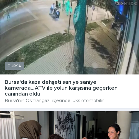
BURSA
Bursa'da kaza dehşeti saniye saniye
kamerada...ATV ile yolun karşısına geçerken
canından oldu
Bursa'nın Osmangazi ilçesinde lüks otomobilin...