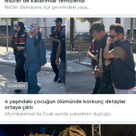
Nilüfer'de kaldırımlar temizlendi
Nilüfer Belediyesi, ilçe genelindeki yaya,...
GÜNDEM
4 yaşındaki çocuğun ölümünde korkunç detaylar
ortaya çıktı
Afyonkarahisar'da Ocak ayında yüksekten düştüğü...