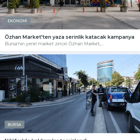
EKONOMİ
Özhan Market'ten yaza serinlik katacak kampanya
Bursa'nın yerel market zinciri Özhan Market,...
BURSA