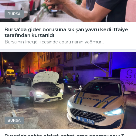
BURSA
Bursa'da gider borusuna sıkışan yavru kedi itfaiye
tarafından kurtarıldı
Bursa'nın İnegöl ilçesinde apartmanın yağmur...
BURSA