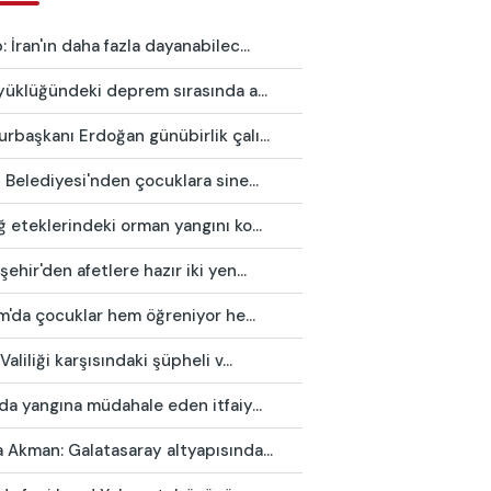
 İran'ın daha fazla dayanabilec...
yüklüğündeki deprem sırasında a...
başkanı Erdoğan günübirlik çalı...
 Belediyesi'nden çocuklara sine...
 eteklerindeki orman yangını ko...
ehir'den afetlere hazır iki yen...
ım'da çocuklar hem öğreniyor he...
Valiliği karşısındaki şüpheli v...
da yangına müdahale eden itfaiy...
Akman: Galatasaray altyapısında...