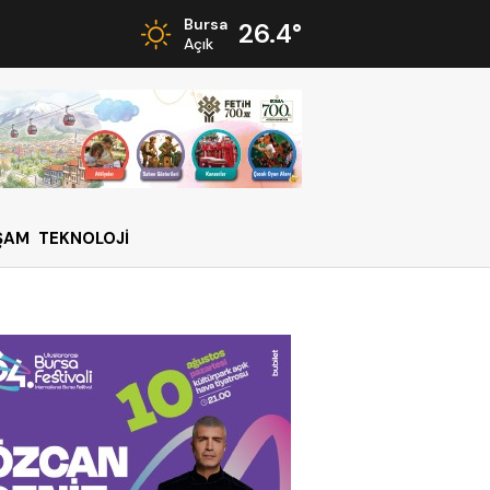
Bursa
26.4°
Açık
ŞAM
TEKNOLOJİ