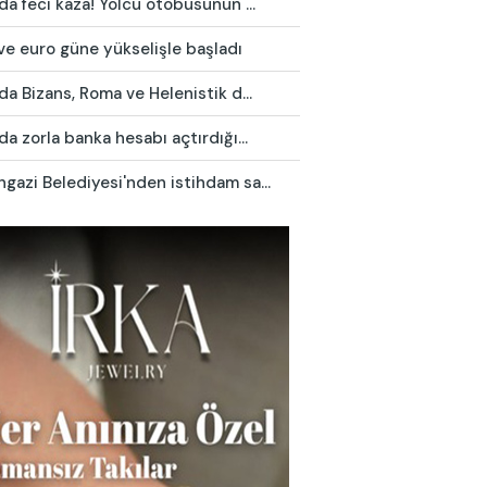
da feci kaza! Yolcu otobüsünün ...
ve euro güne yükselişle başladı
da Bizans, Roma ve Helenistik d...
da zorla banka hesabı açtırdığı...
azi Belediyesi'nden istihdam sa...