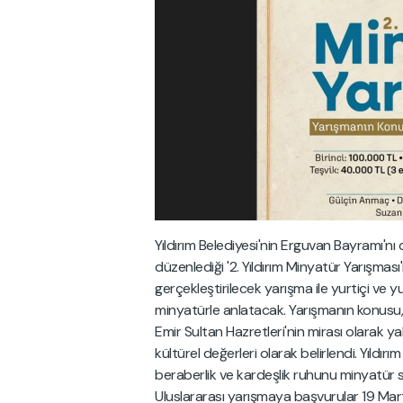
Yıldırım Belediyesi'nin Erguvan Bayramı'nı
düzenlediği '2. Yıldırım Minyatür Yarışması'
gerçekleştirilecek yarışma ile yurtiçi ve 
minyatürle anlatacak. Yarışmanın konusu,
Emir Sultan Hazretleri'nin mirası olarak y
kültürel değerleri olarak belirlendi. Yıldırı
beraberlik ve kardeşlik ruhunu minyatür sa
Uluslararası yarışmaya başvurular 19 Ma