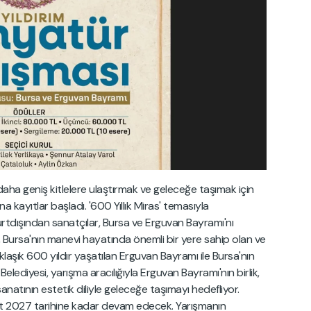
 daha geniş kitlelere ulaştırmak ve geleceğe taşımak için
na kayıtlar başladı. '600 Yıllık Miras' temasıyla
yurtdışından sanatçılar, Bursa ve Erguvan Bayramı'nı
 Bursa'nın manevi hayatında önemli bir yere sahip olan ve
aklaşık 600 yıldır yaşatılan Erguvan Bayramı ile Bursa'nın
m Belediyesi, yarışma aracılığıyla Erguvan Bayramı'nın birlik,
natının estetik diliyle geleceğe taşımayı hedefliyor.
rt 2027 tarihine kadar devam edecek. Yarışmanın