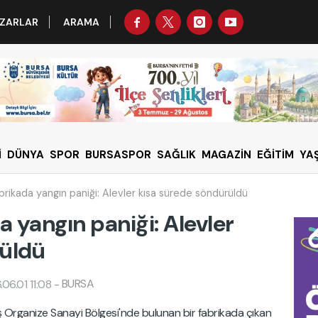
ZARLAR
ARAMA
İ
DÜNYA
SPOR
BURSASPOR
SAĞLIK
MAGAZİN
EĞİTİM
YA
abrikada yangın paniği: Alevler kısa sürede söndürüldü
a yangın paniği: Alevler
rüldü
BURSA
06.01 11:08
-
 Organize Sanayi Bölgesi'nde bulunan bir fabrikada çıkan