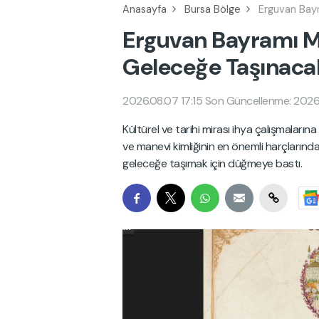
Anasayfa
Bursa Bölge
Erguvan Bay
Erguvan Bayramı M
Geleceğe Taşınaca
2026.08.07 17:15
Son Güncellenme: 2026
Kültürel ve tarihi mirası ihya çalışmaları
ve manevi kimliğinin en önemli harçlarınd
geleceğe taşımak için düğmeye bastı.