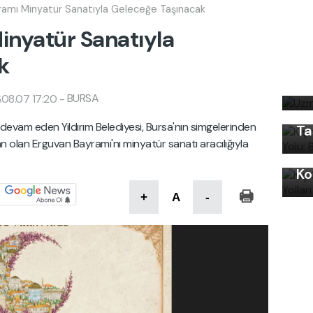
ramı Minyatür Sanatıyla Geleceğe Taşınacak
inyatür Sanatıyla
k
Uz
Kı
bi
Ku
BURSA
.08.07 17:20
-
Ön
na devam eden Yıldırım Belediyesi, Bursa'nın simgelerinden
Ta
an olan Erguvan Bayramı'nı minyatür sanatı aracılığıyla
Kı
Ko
+
A
-