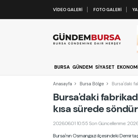
VIDEO GALERI
FOTO GALERI
YA
BURSA
GÜNDEM
SİYASET
EKONOM
Anasayfa
Bursa Bölge
Bursa'daki f
Bursa'daki fabrikad
kısa sürede söndü
2026.06.01 10:55
Son Güncellenme: 2026.
Bursa'nın Osmangazi ilçesindeki Demirtaş