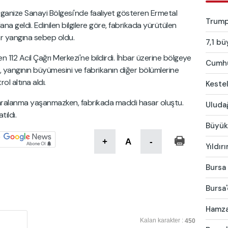
ganize Sanayi Bölgesi'nde faaliyet gösteren Ermetal
Trump:
a geldi. Edinilen bilgilere göre, fabrikada yürütülen
lar yangına sebep oldu.
7,1 bü
 112 Acil Çağrı Merkezi'ne bildirdi. İhbar üzerine bölgeye
Cumhur
er, yangının büyümesini ve fabrikanın diğer bölümlerine
l altına aldı.
Kestel
aralanma yaşanmazken, fabrikada maddi hasar oluştu.
Uludağ
tıldı.
Büyükş
+
A
-
Yıldır
Bursa 
Bursa'
Hamza 
Kalan karakter :
450