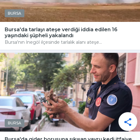
BURSA
Bursa'da tarlayı ateşe verdiği iddia edilen 16
yaşındaki şüpheli yakalandı
Bursa'nın İnegöl ilçesinde tarlalık alanı ateşe...
BURSA
Bursa'da gider borusuna sıkışan yavru kedi itfaiye