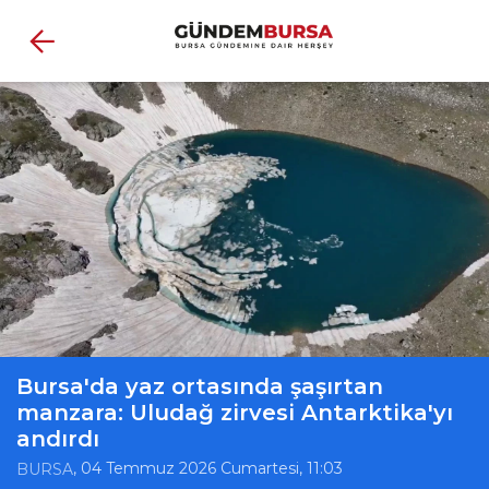
Bursa'da yaz ortasında şaşırtan
manzara: Uludağ zirvesi Antarktika'yı
andırdı
, 04 Temmuz 2026 Cumartesi, 11:03
BURSA