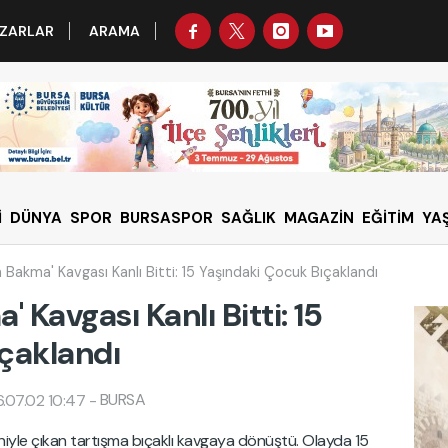
ZARLAR
ARAMA
İ
DÜNYA
SPOR
BURSASPOR
SAĞLIK
MAGAZİN
EĞİTİM
YA
 Bakma' Kavgası Kanlı Bitti: 15 Yaşındaki Çocuk Bıçaklandı
 Kavgası Kanlı Bitti: 15
çaklandı
BURSA
.07.02 10:47
-
iyle çıkan tartışma bıçaklı kavgaya dönüştü. Olayda 15