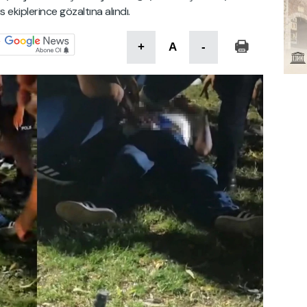
 ekiplerince gözaltına alındı.
+
A
-