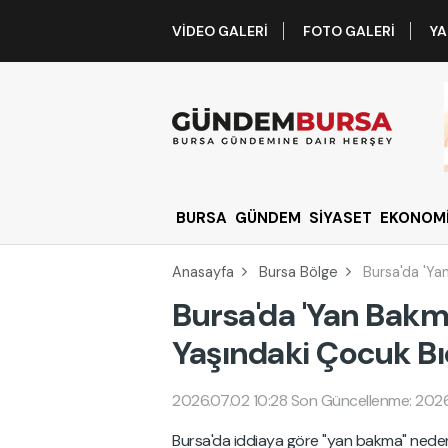
VIDEO GALERI
FOTO GALERI
YA
BURSA
GÜNDEM
SİYASET
EKONOM
Anasayfa
Bursa Bölge
Bursa'da 'Yan
Bursa'da 'Yan Bakma'
Yaşındaki Çocuk Bı
2026.07.02 10:28
Son Güncellenme: 2026
Bursa'da iddiaya göre "yan bakma" neden