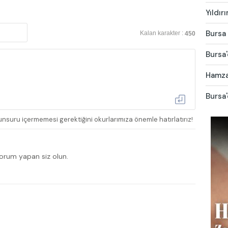
Yıldır
Bursa 
Kalan karakter :
450
Bursa'
Hamza 
Bursa'
nsuru içermemesi gerektiğini okurlarımıza önemle hatırlatırız!
yorum yapan siz olun.