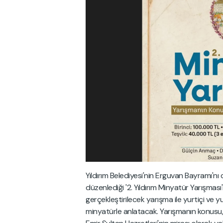
Yıldırım Belediyesi'nin Erguvan Bayramı'nı
düzenlediği '2. Yıldırım Minyatür Yarışması'
gerçekleştirilecek yarışma ile yurtiçi ve 
minyatürle anlatacak. Yarışmanın konusu,