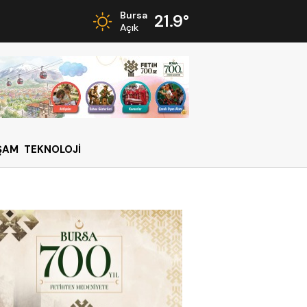
Bursa
21.9°
Açık
ŞAM
TEKNOLOJİ