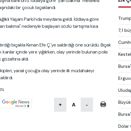
EN Ç
rtışma kanlı bitti. İddiaya göre "yan bakma" meselesi
ındaki bir çocuk bıçaklandı.
Trump:
i Sağlıklı Yaşam Parkı'nda meydana geldi. İddiaya göre
"yan bakma" nedeniyle başlayan sözlü tartışma kısa
7,1 bü
Cumhur
diği bıçakla Kenan Efe Ç.'ye saldırdığı öne sürüldü. Bıçak
kanlar içinde yere yığılırken, olay yerinde bulunan polis
Kestel
gözaltına aldı.
Bursa'
kipleri, yaralı çocuğa olay yerinde ilk müdahaleyi
ldırdı.
Erguva
tı.
Uludağ
Büyükş
+
A
-
Bursa'
Dolar 