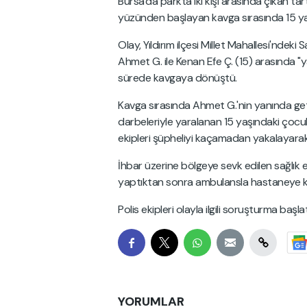
Bursa'da parkta iki kişi arasında çıkan ta
yüzünden başlayan kavga sırasında 15 yaş
Olay, Yıldırım ilçesi Millet Mahallesi'ndek
Ahmet G. ile Kenan Efe Ç. (15) arasında 
sürede kavgaya dönüştü.
Kavga sırasında Ahmet G.'nin yanında getir
darbeleriyle yaralanan 15 yaşındaki çocuk 
ekipleri şüpheliyi kaçamadan yakalayarak 
İhbar üzerine bölgeye sevk edilen sağlık e
yaptıktan sonra ambulansla hastaneye ka
Polis ekipleri olayla ilgili soruşturma başlat
YORUMLAR