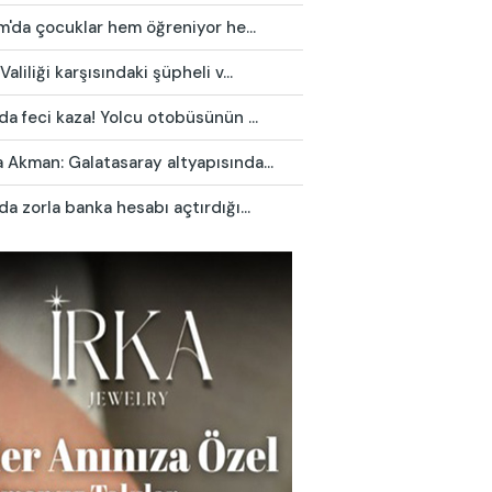
ım'da çocuklar hem öğreniyor he...
Valiliği karşısındaki şüpheli v...
da feci kaza! Yolcu otobüsünün ...
Akman: Galatasaray altyapısında...
da zorla banka hesabı açtırdığı...