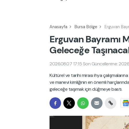
Anasayfa
Bursa Bölge
Erguvan Bay
Erguvan Bayramı M
Geleceğe Taşınaca
2026.08.07 17:15
Son Güncellenme: 2026
Kültürel ve tarihi mirası ihya çalışmaları
ve manevi kimliğinin en önemli harçlarınd
geleceğe taşımak için düğmeye bastı.