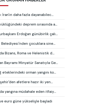
OK OKUNAN HABERLER
 İran'ın daha fazla dayanabilec...
yüklüğündeki deprem sırasında a...
başkanı Erdoğan günübirlik çalı...
 Belediyesi'nden çocuklara sine...
da Bizans, Roma ve Helenistik d...
n Bayramı Minyatür Sanatıyla Ge...
 eteklerindeki orman yangını ko...
ehir'den afetlere hazır iki yen...
da yangına müdahale eden itfaiy...
ve euro güne yükselişle başladı