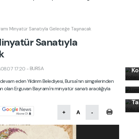
ramı Minyatür Sanatıyla Geleceğe Taşınacak
inyatür Sanatıyla
k
Kı
BURSA
.08.07 17:20
-
Ko
Uz
Kı
na devam eden Yıldırım Belediyesi, Bursa'nın simgelerinden
bi
Ku
an olan Erguvan Bayramı'nı minyatür sanatı aracılığıyla
Ön
Ta
+
A
-