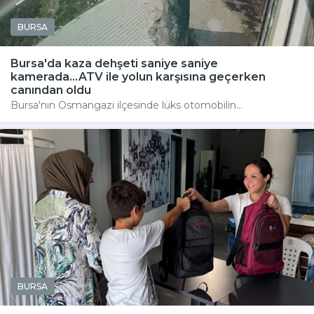
BURSA
Bursa'da kaza dehşeti saniye saniye
kamerada...ATV ile yolun karşısına geçerken
canından oldu
Bursa'nın Osmangazi ilçesinde lüks otomobilin...
BURSA