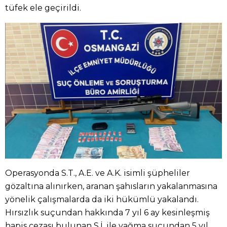
tüfek ele geçirildi.
Operasyonda S.T., A.E. ve A.K. isimli şüpheliler
gözaltına alınırken, aranan şahısların yakalanmasına
yönelik çalışmalarda da iki hükümlü yakalandı.
Hırsızlık suçundan hakkında 7 yıl 6 ay kesinleşmiş
hapis cezası bulunan S.İ. ile yağma suçundan 5 yıl