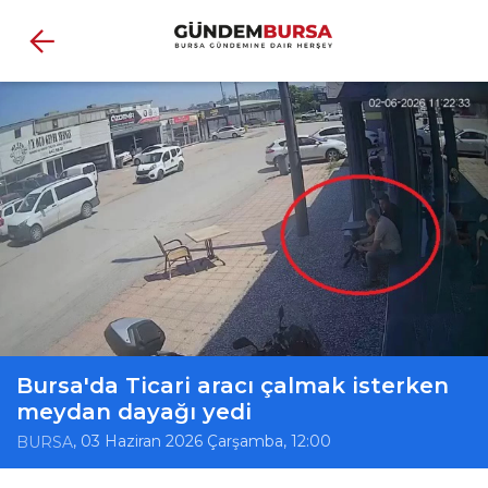
Bursa'da Ticari aracı çalmak isterken
meydan dayağı yedi
, 03 Haziran 2026 Çarşamba, 12:00
BURSA