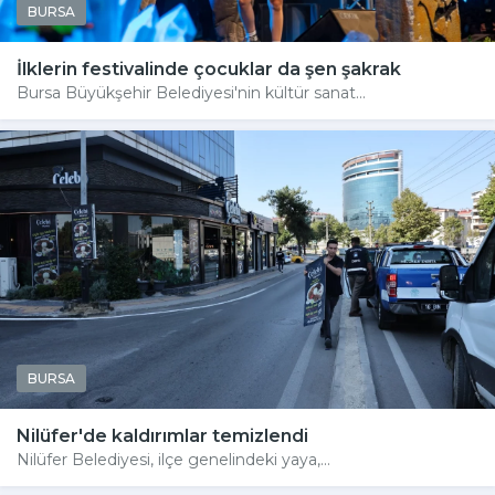
BURSA
İlklerin festivalinde çocuklar da şen şakrak
Bursa Büyükşehir Belediyesi'nin kültür sanat...
BURSA
Nilüfer'de kaldırımlar temizlendi
Nilüfer Belediyesi, ilçe genelindeki yaya,...