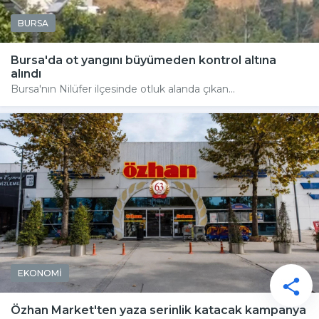
BURSA
Bursa'da ot yangını büyümeden kontrol altına
alındı
Bursa'nın Nilüfer ilçesinde otluk alanda çıkan...
EKONOMİ
Özhan Market'ten yaza serinlik katacak kampanya