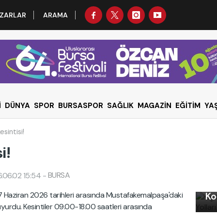
ZARLAR
ARAMA
İ
DÜNYA
SPOR
BURSASPOR
SAĞLIK
MAGAZİN
EĞİTİM
YA
esintisi!
i!
BURSA
.06.02 15:54
-
Kı
7 Haziran 2026 tarihleri arasında Mustafakemalpaşa'daki
Ko
Uy
uyurdu. Kesintiler 09.00-18.00 saatleri arasında
Ku