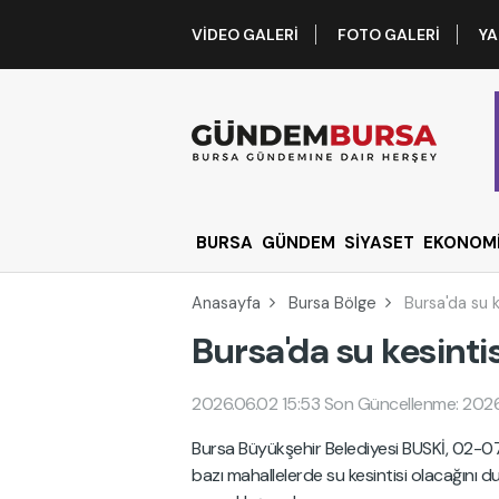
VIDEO GALERI
FOTO GALERI
YA
BURSA
GÜNDEM
SİYASET
EKONOM
Anasayfa
Bursa Bölge
Bursa'da su k
Bursa'da su kesintis
2026.06.02 15:53
Son Güncellenme: 2026
Bursa Büyükşehir Belediyesi BUSKİ, 02-0
bazı mahallelerde su kesintisi olacağını d