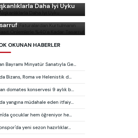
şın Yüksek Faturalardan
ışkanlıklarla Daha İyi Uyku
rtulmanın Yolu: Basit
lemlerle %40'a Kadar
sarruf
OK OKUNAN HABERLER
n Bayramı Minyatür Sanatıyla Ge...
da Bizans, Roma ve Helenistik d...
an domates konservesi 9 aylık b...
da yangına müdahale eden itfaiy...
ım'da çocuklar hem öğreniyor he...
nspor'da yeni sezon hazırlıklar...