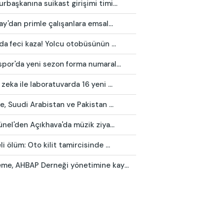
başkanına suikast girişimi timi...
ay'dan primle çalışanlara emsal...
da feci kaza! Yolcu otobüsünün ...
por'da yeni sezon forma numaral...
zeka ile laboratuvarda 16 yeni ...
e, Suudi Arabistan ve Pakistan ...
ünel'den Açıkhava'da müzik ziya...
i ölüm: Oto kilit tamircisinde ...
me, AHBAP Derneği yönetimine kay...