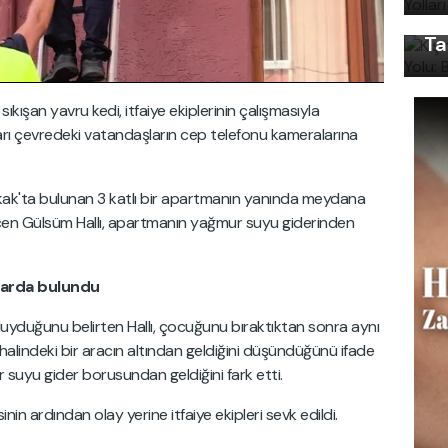
Ön
Ta
ıkışan yavru kedi, itfaiye ekiplerinin çalışmasıyla
arı çevredeki vatandaşların cep telefonu kameralarına
kak'ta bulunan 3 katlı bir apartmanın yanında meydana
geçen Gülsüm Hallı, apartmanın yağmur suyu giderinden
barda bulundu
yduğunu belirten Hallı, çocuğunu bıraktıktan sonra aynı
halindeki bir aracın altından geldiğini düşündüğünü ifade
 suyu gider borusundan geldiğini fark etti.
nin ardından olay yerine itfaiye ekipleri sevk edildi.