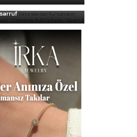
lemlerle %40'a Kadar
sarruf