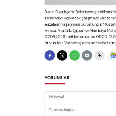
Bursa Büyükşehir Belediyesi iştiraklerin
tarafından yapılacak çalışmalar kapsam
arızaların yaşanması durumunda; Mustafa
Vıraca, Atatürk, Çırpan ve Hamidiye Mahal
07.06.2026 tarihleri arasında 09.00-18.0
duyuruldu. Vatandaşlarımızın tedbirli olma
YORUMLAR