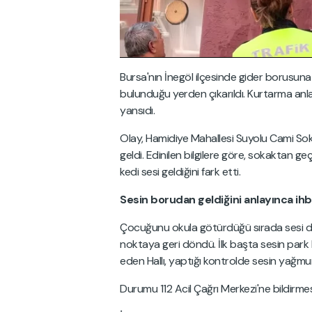
Bursa'nın İnegöl ilçesinde gider borusuna s
bulunduğu yerden çıkarıldı. Kurtarma anl
yansıdı.
Olay, Hamidiye Mahallesi Suyolu Cami So
geldi. Edinilen bilgilere göre, sokaktan 
kedi sesi geldiğini fark etti.
Sesin borudan geldiğini anlayınca ih
Çocuğunu okula götürdüğü sırada sesi du
noktaya geri döndü. İlk başta sesin park 
eden Hallı, yaptığı kontrolde sesin yağmur
Durumu 112 Acil Çağrı Merkezi'ne bildirmesi