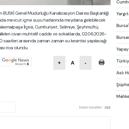
Cumhur
den BUSKİ Genel Müdürlüğü Kanalizasyon Dairesi Başkanlığı
Yargıt
ında mevcut içme suyu hatlarında meydana gelebilecek
Bursa'
kemalpaşa İlçesi, Cumhuriyet, Selimiye, Şeyhmüftü,
leleri civarı muhtelif cadde ve sokaklarda, 02.06.2026-
Bursas
0 saatleri arasında zaman zaman su kesintisi yapılacağı
sı rica olundu.
Yapay 
Türkiy
+
A
-
Aslı H
Şüphel
Mahke
Kalan karakter :
450