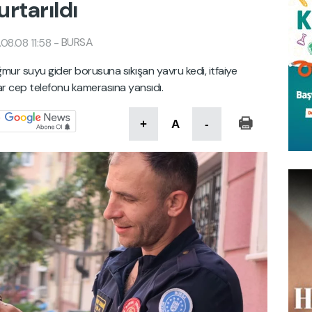
urtarıldı
BURSA
08.08 11:58
-
mur suyu gider borusuna sıkışan yavru kedi, itfaiye
lar cep telefonu kamerasına yansıdı.
+
A
-