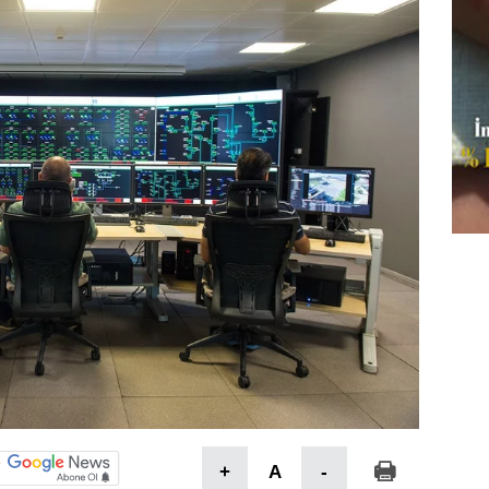
+
A
-