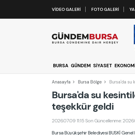
VIDEO GALERI
FOTO GALERI
YA
BURSA
GÜNDEM
SİYASET
EKONOM
Anasayfa
Bursa Bölge
Bursa'da su k
Bursa'da su kesintil
teşekkür geldi
2026.07.09 11:15
Son Güncellenme: 2026.0
Bursa Büyükşehir Belediyesi BUSKİ Genel M