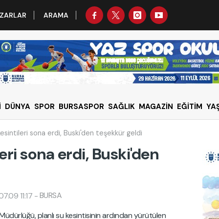
ZARLAR
ARAMA
İ
DÜNYA
SPOR
BURSASPOR
SAĞLIK
MAGAZİN
EĞİTİM
YA
esintileri sona erdi, Buski'den teşekkür geldi
eri sona erdi, Buski'den
BURSA
7.09 11:17
-
üdürlüğü, planlı su kesintisinin ardından yürütülen