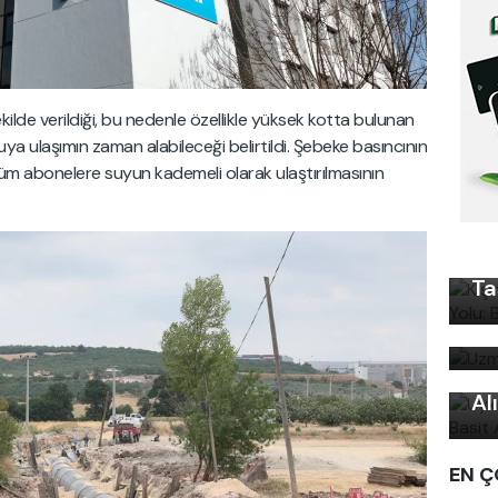
lde verildiği, bu nedenle özellikle yüksek kotta bulunan
ya ulaşımın zaman alabileceği belirtildi. Şebeke basıncının
tüm abonelere suyun kademeli olarak ulaştırılmasının
Kı
Ku
Ön
Ta
Uz
bi
Uy
Ku
Al
EN Ç