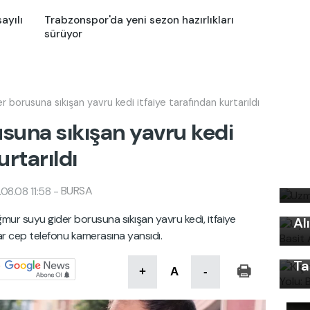
ayılı
Trabzonspor'da yeni sezon hazırlıkları
sürüyor
r borusuna sıkışan yavru kedi itfaiye tarafından kurtarıldı
usuna sıkışan yavru kedi
urtarıldı
Uz
bi
Uy
BURSA
08.08 11:58
-
Ku
Kı
mur suyu gider borusuna sıkışan yavru kedi, itfaiye
Al
Ku
lar cep telefonu kamerasına yansıdı.
Ön
Ta
+
A
-