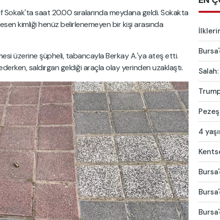
EN Ç
zif Sokak'ta saat 20.00 sıralarında meydana geldi. Sokakta
esen kimliği henüz belirlenemeyen bir kişi arasında
İlkler
Bursa'
i üzerine şüpheli, tabancayla Berkay A.'ya ateş etti.
derken, saldırgan geldiği araçla olay yerinden uzaklaştı.
Salah:
Trump'
Pezeşk
4 yaş
Kentse
Bursa'
Bursa'
Bursa'