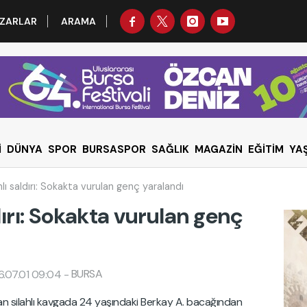
ZARLAR
ARAMA
İ
DÜNYA
SPOR
BURSASPOR
SAĞLIK
MAGAZİN
EĞİTİM
YA
hlı saldırı: Sokakta vurulan genç yaralandı
dırı: Sokakta vurulan genç
BURSA
6.07.01 09:04
-
an silahlı kavgada 24 yaşındaki Berkay A. bacağından