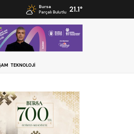
Bursa
21.1°
Parçalı Bulutlu
ŞAM
TEKNOLOJİ