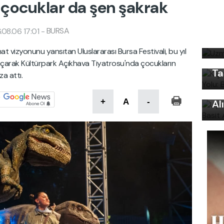
de çocuklar da şen şakrak
Uz
BURSA
08.06 17:01
-
Kı
bi
Ku
at vizyonunu yansıtan Uluslararası Bursa Festivali, bu yıl
Ön
ı açarak Kültürpark Açıkhava Tiyatrosu'nda çocukların
Ta
a attı.
Uy
Ku
+
A
-
Al