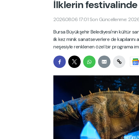
İlklerin festivalin
2026.08.06 17:01
Son Güncellenme: 2026.
Bursa Büyükşehir Belediyesi'nin kültür san
ilk kez minik sanatseverlere de kapıların
neşesiyle renklenen özel bir programa imz