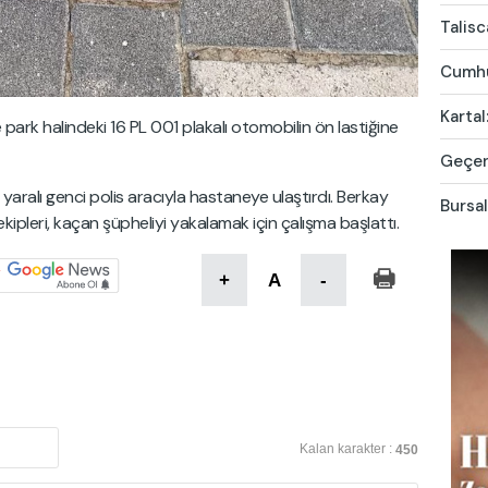
Talis
Cumhur
Kartal
 park halindeki 16 PL 001 plakalı otomobilin ön lastiğine
Geçen 
 yaralı genci polis aracıyla hastaneye ulaştırdı. Berkay
Bursal
 ekipleri, kaçan şüpheliyi yakalamak için çalışma başlattı.
+
A
-
Kalan karakter :
450