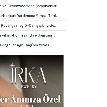
ca ve Greenwood'dan Şampiyonlar ...
başkanı Yardımcısı Yılmaz: Terö...
: Rövanşa maç 0-0'mış gibi gide...
yıl israf olmasın diye dağıtmış...
ı dağcılar Ağrı Dağı'nın zirves...