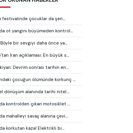
OK OKUNAN HABERLER
in festivalinde çocuklar da şen...
da ot yangını büyümeden kontrol...
 Böyle bir sevgiyi daha önce ya...
tan İran açıklaması: En büyük s...
iyan: Devrim sonrası tarihin en...
ındaki çocuğun ölümünde korkunç ...
l dönüşüm alanında tarihi nitel...
da kontrolden çıkan motosiklet ...
da mahalleyi savaş alanına çevi...
da korkutan kaza! Elektrikli bi...