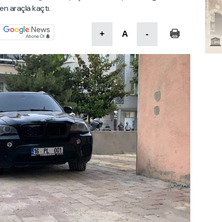
en araçla kaçtı.
+
A
-