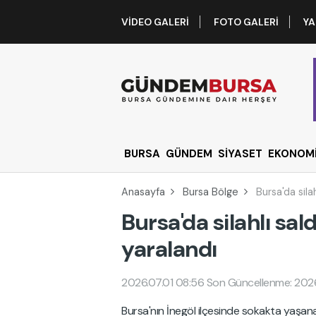
VIDEO GALERI
FOTO GALERI
YA
BURSA
GÜNDEM
SİYASET
EKONOM
Anasayfa
Bursa Bölge
Bursa'da sila
Bursa'da silahlı sal
yaralandı
2026.07.01 08:56
Son Güncellenme: 202
Bursa'nın İnegöl ilçesinde sokakta yaşan