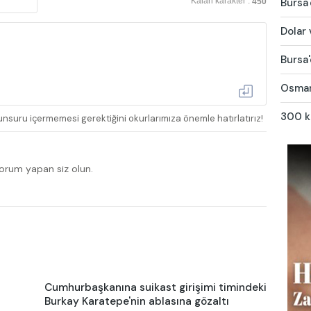
Bursa'
Kalan karakter :
450
Dolar 
Bursa'
Osmang
300 ki
nsuru içermemesi gerektiğini okurlarımıza önemle hatırlatırız!
yorum yapan siz olun.
Cumhurbaşkanına suikast girişimi timindeki
Burkay Karatepe'nin ablasına gözaltı