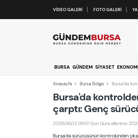
VIDEO GALERI
FOTO GALERI
YA
BURSA
GÜNDEM
SİYASET
EKONOM
Anasayfa
Bursa Bölge
Bursa'da kon
Bursa'da kontrolde
çarptı: Genç sürüc
2026.06.02 09:01
Son Güncellenme: 202
Bursa'da sürücüsünün kontrolünden çıkan o