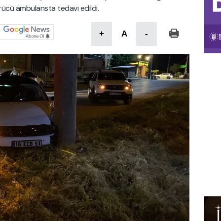
rücü ambulansta tedavi edildi.
+
A
-