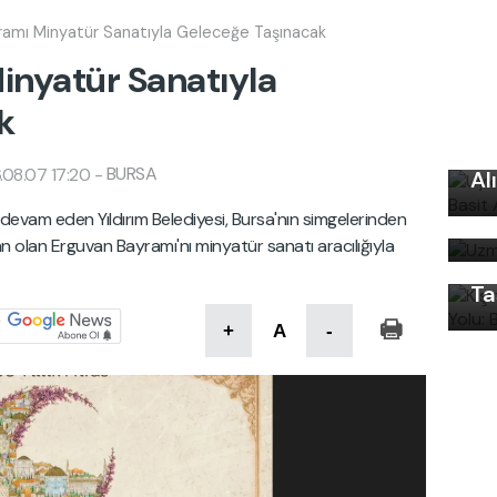
ramı Minyatür Sanatıyla Geleceğe Taşınacak
inyatür Sanatıyla
k
Uy
Ku
BURSA
.08.07 17:20
-
Al
Uz
Kı
na devam eden Yıldırım Belediyesi, Bursa'nın simgelerinden
bi
Ku
an olan Erguvan Bayramı'nı minyatür sanatı aracılığıyla
Ön
Ta
+
A
-