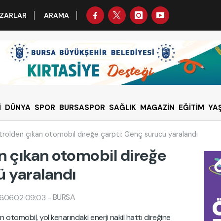
ZARLAR
ARAMA
İ
DÜNYA
SPOR
BURSASPOR
SAĞLIK
MAGAZİN
EĞİTİM
YA
trolden çıkan otomobil direğe çarptı: Genç sürücü yaralandı
n çıkan otomobil direğe
ü yaralandı
BURSA
6.06.02 09:03
-
tomobil, yol kenarındaki enerji nakil hattı direğine