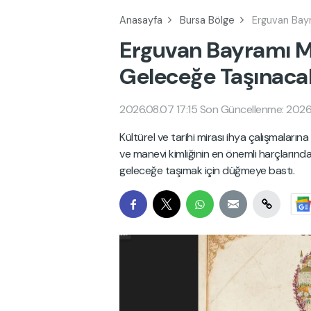
Anasayfa
Bursa Bölge
Erguvan Bay
Erguvan Bayramı M
Geleceğe Taşınaca
2026.08.07 17:15
Son Güncellenme: 2026
Kültürel ve tarihi mirası ihya çalışmaları
ve manevi kimliğinin en önemli harçlarınd
geleceğe taşımak için düğmeye bastı.