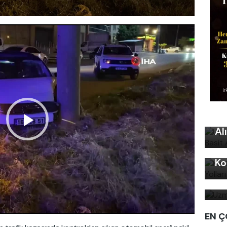
Uy
Ku
Al
Kı
Ko
Uz
bi
EN Ç