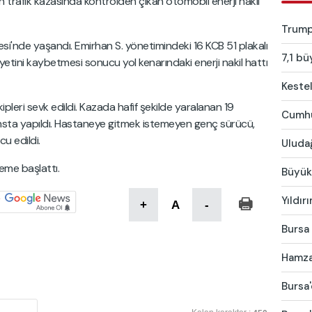
trafik kazasında kontrolden çıkan otomobil enerji nakil
Trump:
si'nde yaşandı. Emirhan S. yönetimindeki 16 KCB 51 plakalı
7,1 bü
etini kaybetmesi sonucu yol kenarındaki enerji nakil hattı
Kestel
kipleri sevk edildi. Kazada hafif şekilde yaralanan 19
Cumhur
sta yapıldı. Hastaneye gitmek istemeyen genç sürücü,
u edildi.
Uludağ
leme başlattı.
Büyükş
Yıldır
+
A
-
Bursa 
Hamza 
Bursa'