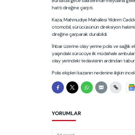
Bursa'da gece saatlerinde meydana gelen 
hattı direğine çarptı.
Kaza, Mahmudiye Mahallesi Yıldırım Cadde
otomobil, sürücüsünün direksiyon hakimiy
direğine çarparak durabildi.
İhbar üzerine olay yerine polis ve sağlık e
yaşındaki sürücüye ilk müdahale ambulan
olay yerindeki tedavisinin ardından taburc
Polis ekipleri kazanın nedenine ilişkin ince
YORUMLAR