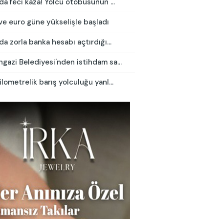
da feci kaza! Yolcu otobüsünün ...
ve euro güne yükselişle başladı
da zorla banka hesabı açtırdığı...
azi Belediyesi'nden istihdam sa...
lometrelik barış yolculuğu yanl...