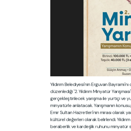
Yıldırım Belediyesi'nin Erguvan Bayramı'nı
düzenlediği '2. Yıldırım Minyatür Yarışması'
gerçekleştirilecek yarışma ile yurtiçi ve 
minyatürle anlatacak. Yarışmanın konusu,
Emir Sultan Hazretleri'nin mirası olarak y
kültürel değerleri olarak belirlendi. Yıldırı
beraberlik ve kardeşlik ruhunu minyatür sa