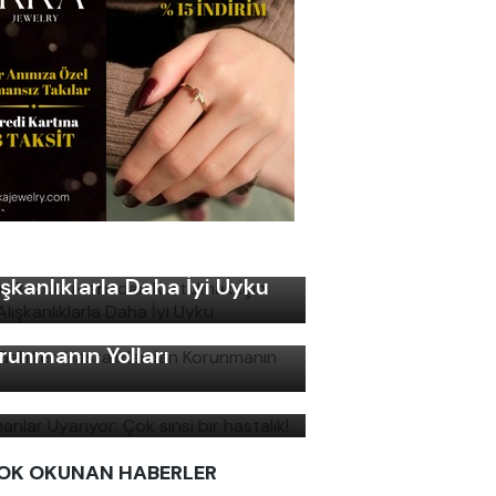
ku Bozukluklarından
rtulmak İçin Basit
ışkanlıklarla Daha İyi Uyku
ş Gelirken Hastalıklardan
runmanın Yolları
manlar Uyarıyor: Çok sinsi
r hastalık!
OK OKUNAN HABERLER