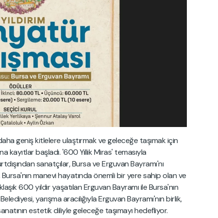
 daha geniş kitlelere ulaştırmak ve geleceğe taşımak için
na kayıtlar başladı. '600 Yıllık Miras' temasıyla
yurtdışından sanatçılar, Bursa ve Erguvan Bayramı'nı
 Bursa'nın manevi hayatında önemli bir yere sahip olan ve
aklaşık 600 yıldır yaşatılan Erguvan Bayramı ile Bursa'nın
m Belediyesi, yarışma aracılığıyla Erguvan Bayramı'nın birlik,
natının estetik diliyle geleceğe taşımayı hedefliyor.