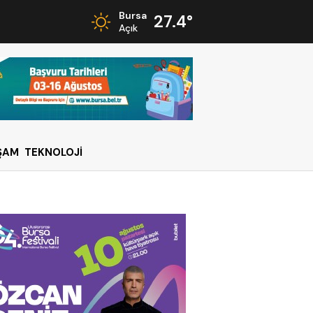
Bursa
27.4°
Açık
ŞAM
TEKNOLOJİ