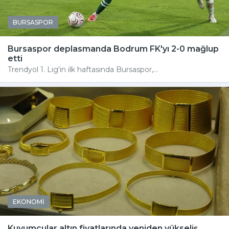
BURSASPOR
Bursaspor deplasmanda Bodrum FK'yı 2-0 mağlup
etti
Trendyol 1. Lig'in ilk haftasında Bursaspor,...
EKONOMİ
Kuyumcular altın fiyatlarında yeniden yükseliş