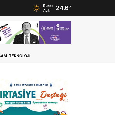
Bursa
24.6°
Açık
ŞAM
TEKNOLOJİ