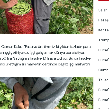
Salah:
Pezeşk
Kentse
Trump'
tan Osman Kakız, "Fasulye üretimimiz iki yıldan fazladır para
Bursa'
an işçi getiriyoruz. İşçi çalıştırmak dünya para istiyor,
950 lira. Sattığımız fasulye 10 liraya gidiyor. Bu da fasulye
Bursa'
di ürettiğimizin maliyetin derdinde değiliz işçi maliyetini
Cumhur
Talis
Bursa'
Bursa'