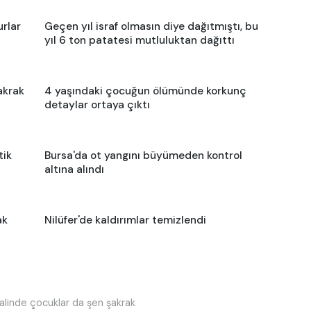
urlar
Geçen yıl israf olmasın diye dağıtmıştı, bu
yıl 6 ton patatesi mutluluktan dağıttı
akrak
4 yaşındaki çocuğun ölümünde korkunç
detaylar ortaya çıktı
tik
Bursa'da ot yangını büyümeden kontrol
altına alındı
ak
Nilüfer'de kaldırımlar temizlendi
ivalinde çocuklar da şen şakrak