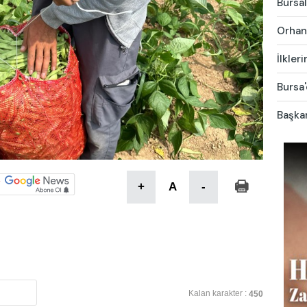
Bursal
Orhang
İlkler
Bursa'
Başkan
+
A
-
Kalan karakter :
450