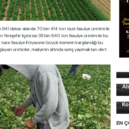
in 941 dekar alanda 70 bin 414 ton taze fasulye üretimi ile
ın Yenişehir ilçesi ise 38 bin 640 ton fasulye üretimi ile bu
n taze fasulye ihtiyacının büyük kısmının karşılandığı bu
yan üreticiler, maliyetin altında satış yapmaktan dert
Uz
bi
Uy
Ku
Al
Kı
Ko
EN Ç