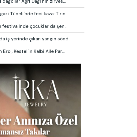
ı dağcılar Ağrı Dağı'nın zirves...
azi Tüneli'nde feci kaza: Tırın...
in festivalinde çocuklar da şen...
da iş yerinde çıkan yangın sönd...
 Erol, Kestel'in Kalbi Aile Par...