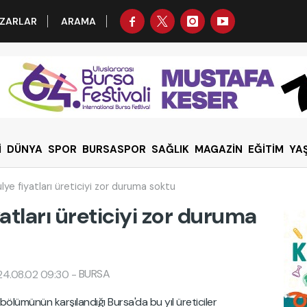
ZARLAR
ARAMA
İ
DÜNYA
SPOR
BURSASPOR
SAĞLIK
MAGAZİN
EĞİTİM
YA
lye fiyatları üreticiyi zor duruma soktu
yatları üreticiyi zor duruma
BURSA
24.08.02 09:30
-
 bölümünün karşılandığı Bursa'da bu yıl üreticiler