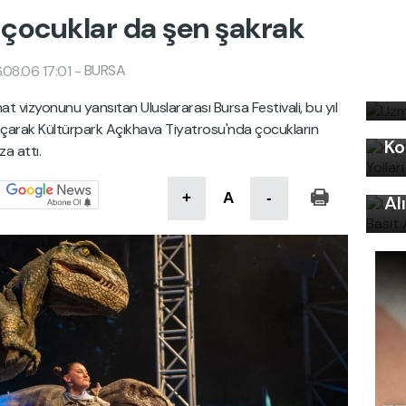
de çocuklar da şen şakrak
Uz
BURSA
08.06 17:01
-
bi
at vizyonunu yansıtan Uluslararası Bursa Festivali, bu yıl
Kı
ı açarak Kültürpark Açıkhava Tiyatrosu'nda çocukların
Ko
a attı.
Uy
Ku
+
A
-
Al