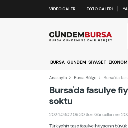
VIDEO GALERI
FOTO GALERI
YA
BURSA
GÜNDEM
SİYASET
EKONOM
Anasayfa
Bursa Bölge
Bursa'da fasu
Bursa'da fasulye fi
soktu
2024.08.02 09:30
Son Güncellenme: 20
Türkiye'nin taze fasulye ihtiyacının büyük