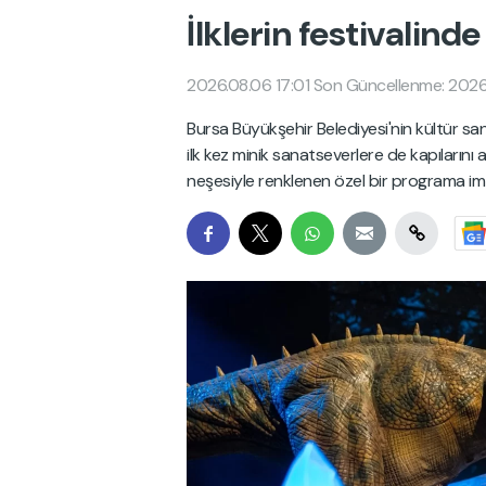
İlklerin festivalin
2026.08.06 17:01
Son Güncellenme: 2026.
Bursa Büyükşehir Belediyesi'nin kültür san
ilk kez minik sanatseverlere de kapıların
neşesiyle renklenen özel bir programa imz