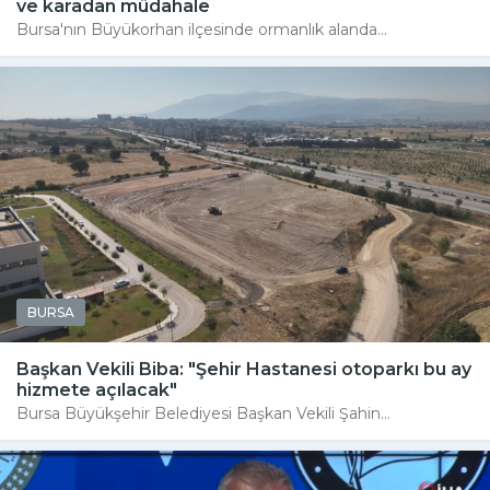
ve karadan müdahale
Bursa'nın Büyükorhan ilçesinde ormanlık alanda...
BURSA
Başkan Vekili Biba: "Şehir Hastanesi otoparkı bu ay
hizmete açılacak"
Bursa Büyükşehir Belediyesi Başkan Vekili Şahin...