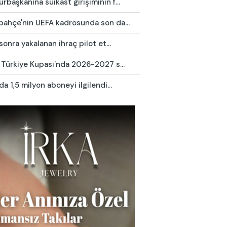
başkanına suikast girişiminin f...
bahçe'nin UEFA kadrosunda son da...
 sonra yakalanan ihraç pilot et...
 Türkiye Kupası'nda 2026-2027 s...
da 1,5 milyon aboneyi ilgilendi...