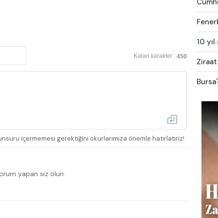
Cumhur
Fener
10 yıl
Kalan karakter :
450
Ziraat
Bursa'
nsuru içermemesi gerektiğini okurlarımıza önemle hatırlatırız!
yorum yapan siz olun.