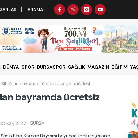
ZARLAR
ARAMA
İ
DÜNYA
SPOR
BURSASPOR
SAĞLIK
MAGAZİN
EĞİTİM
YA
i Biba'dan bayramda ücretsiz ulaşım müjdesi
'dan bayramda ücretsiz
BURSA
.05.24 12:27
-
i Şahin Biba, Kurban Bayramı boyunca toplu taşımanın