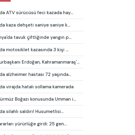
da ATV sürücüsü feci kazada hay...
da kaza dehşeti saniye saniye k...
a'da tavuk çiftliğinde yangın p...
da motosiklet kazasında 3 kişi ...
rbaşkanı Erdoğan, Kahramanmaraş'...
da alzheimer hastası 72 yaşında...
da virajda hatalı sollama kamerada
 Hürmüz Boğazı konusunda Umman i...
da silahlı saldırı! Husumetlisi...
rarları yürürlüğe girdi: 25 gen...