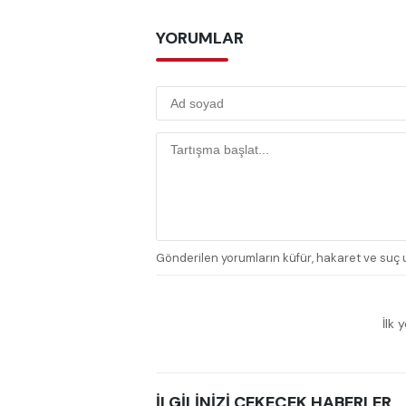
YORUMLAR
Gönderilen yorumların küfür, hakaret ve suç u
İlk 
İLGİLİNİZİ ÇEKECEK HABERLER