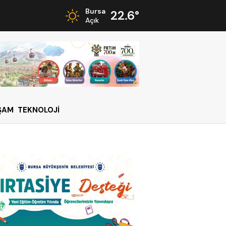
Bursa
22.6°
Açık
ŞAM
TEKNOLOJİ