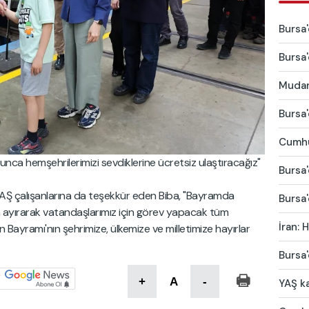
Bursa'
Bursa'
Mudany
Bursa'
Cumhu
nca hemşehrilerimizi sevdiklerine ücretsiz ulaştıracağız"
Bursa'
 çalışanlarına da teşekkür eden Biba, "Bayramda
Bursa'
ayırarak vatandaşlarımız için görev yapacak tüm
İran:
Bayramı'nın şehrimize, ülkemize ve milletimize hayırlar
Bursa'
+
A
-
YAŞ ka