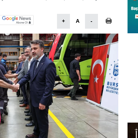
+
A
-