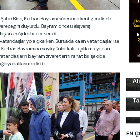
i Şahin Biba, Kurban Bayramı süresince kent genelinde
vereceğini duyurdu. Bayram öncesi alışveriş
lara müjdeli haber verildi.
atandaşlar yola çıkarken, Bursa'da kalan vatandaşlar ise
ı. Kurban Bayramı'na sayılı günler kala açıklama yapan
vatandaşların bayram ziyaretlerini rahat bir şekilde
ğlayacaklarını belirtti.
Uy
Ku
Kı
Al
Ku
Ön
Ta
Uz
bi
EN Ç