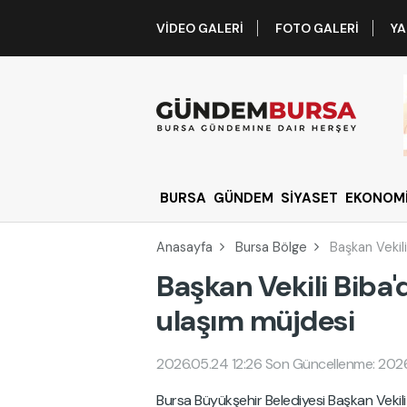
VIDEO GALERI
FOTO GALERI
YA
BURSA
GÜNDEM
SİYASET
EKONOM
Anasayfa
Bursa Bölge
Başkan Vekil
Başkan Vekili Biba
ulaşım müjdesi
2026.05.24 12:26
Son Güncellenme: 2026
Bursa Büyükşehir Belediyesi Başkan Vekil