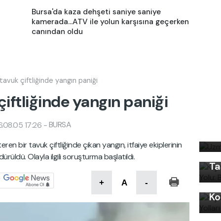
Bursa'da kaza dehşeti saniye saniye
kamerada...ATV ile yolun karşısına geçerken
canından oldu
avuk çiftliğinde yangın paniği
iftliğinde yangın paniği
Uz
BURSA
.08.05 17:26
-
Kı
bi
Ku
en bir tavuk çiftliğinde çıkan yangın, itfaiye ekiplerinin
Ön
rüldü. Olayla ilgili soruşturma başlatıldı.
Ta
Kı
+
A
-
Ko