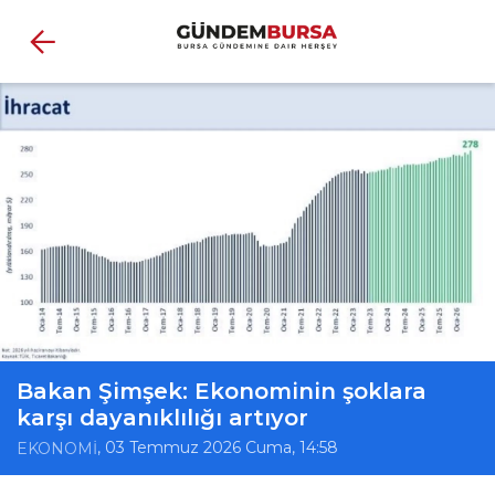
Bakan Şimşek: Ekonominin şoklara
karşı dayanıklılığı artıyor
, 03 Temmuz 2026 Cuma, 14:58
EKONOMİ