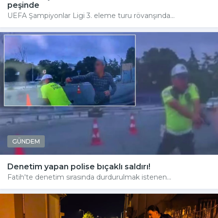
peşinde
UEFA Şampiyonlar Ligi 3. eleme turu rövanşında...
GÜNDEM
Denetim yapan polise bıçaklı saldırı!
Fatih'te denetim sırasında durdurulmak istenen...